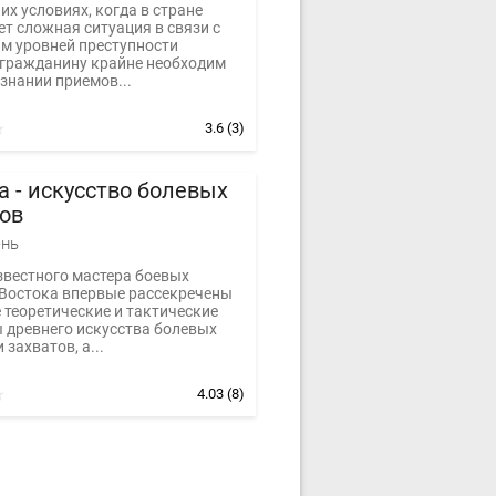
х условиях, когда в стране
т сложная ситуация в связи с
м уровней преступности
гражданину крайне необходим
знании приемов...
3.6
(3)
 - искусство болевых
ов
нь
звестного мастера боевых
 Востока впервые рассекречены
 теоретические и тактические
 древнего искусства болевых
 захватов, а...
4.03
(8)