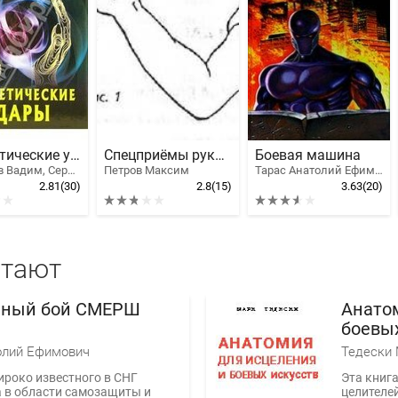
Энергетические удары
Спецприёмы рукопашного боя. Практическое пособие
Боевая машина
Уфимцев Вадим, Серебрянский Юрий Анатольевич
Петров Максим
Тарас Анатолий Ефимович
2.81
(30)
2.8
(15)
3.63
(20)
итают
шный бой СМЕРШ
Анато
боевых
олий Ефимович
Тедески
ироко известного в СНГ
Эта книга
 в области самозащиты и
целителей