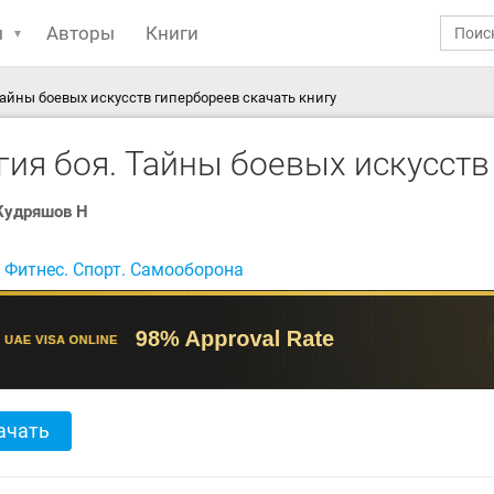
ы
Авторы
Книги
Тайны боевых искусств гипербореев скачать книгу
гия боя. Тайны боевых искусств
Кудряшов Н
:
Фитнес. Спорт. Самооборона
ачать