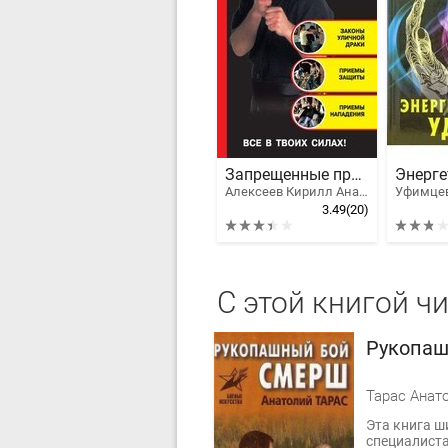
Запрещенные приемы самообороны
Алексеев Кирилл Анатольевич
3.49
(20)
С этой книгой ч
Рукопа
Тарас Анат
Эта книга ш
специалиста