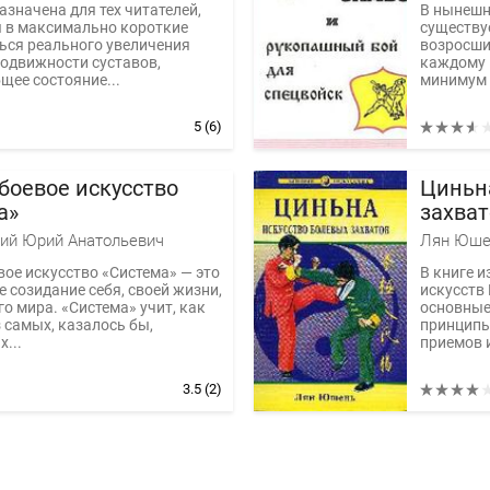
азначена для тех читателей,
В нынешни
ы в максимально короткие
существуе
ься реального увеличения
возросши
подвижности суставов,
каждому 
щее состояние...
минимум 
5
(6)
боевое искусство
Циньна
а»
захват
ий Юрий Анатольевич
Лян Юше
вое искусство «Система» — это
В книге и
 созидание себя, своей жизни,
искусств
 мира. «Система» учит, как
основные
 самых, казалось бы,
принципы
...
приемов и
3.5
(2)