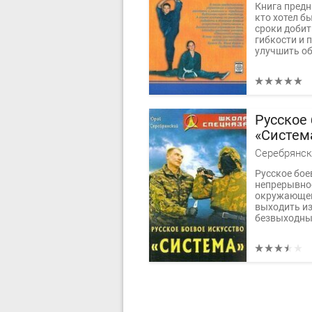
Книга предн
кто хотел б
сроки добит
гибкости и 
улучшить об
Русское 
«Систем
Серебрянск
Русское бое
непрерывное
окружающего
выходить из
безвыходных