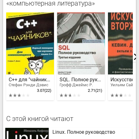
«компьютерная литература»
C++ для "чайников"
SQL. Полное руководство
Стефан Рэнди Дэвис
Грофф Джеймс Р.
3.07
(22)
2.71
(21)
С этой книгой читают
Linux. Полное руководство