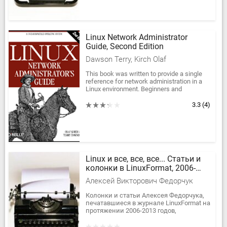
Linux Network Administrator
Guide, Second Edition
Dawson Terry, Kirch Olaf
This book was written to provide a single
reference for network administration in a
Linux environment. Beginners and
experienced users alike should find the
information...
3.3
(4)
Linux и все, все, все... Статьи и
колонки в LinuxFormat, 2006-
2013
Алексей Викторович Федорчук
Колонки и статьи Алексея Федорчука,
печатавшиеся в журнале LinuxFormat на
протяжении 2006-2013 годов,
собранные в хронологическом порядке.
Они посвящёны UNIX, Linux и...