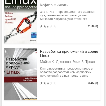
Кофлер Михаэль
Эта книга - перевод девятого издания
фундаментального руководства
Михаэля Кофлера, уже ставшего
классическим произведением по
Linux.Михаэль Кофлер открыл путь в
2.58
(8)
мир...
Разработка приложений в среде
Linux
Майкл К. Джонсон, Эрик В. Троан
Книга известных профессионалов в
области разработки коммерческих
приложений в Linux представляет
собой отличный справочник для
широкого круга программистов в Linux,
3.45
(8)
а...