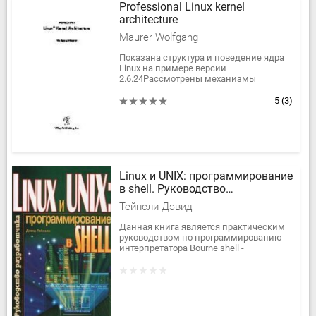
Professional Linux kernel
architecture
Maurer Wolfgang
Показана структура и поведение ядра
Linux на примере версии
2.6.24Рассмотрены механизмы
управления памятью, управления
процессами, межпроцессного
5
(3)
взаимодействия,...
Linux и UNIX: программирование
в shell. Руководство
разработчика
Тейнсли Дэвид
Данная книга является практическим
руководством по программированию
интерпретатора Bourne shell -
cтандартного командного
интерпретатора в UNIX, полностью
совместимого с...