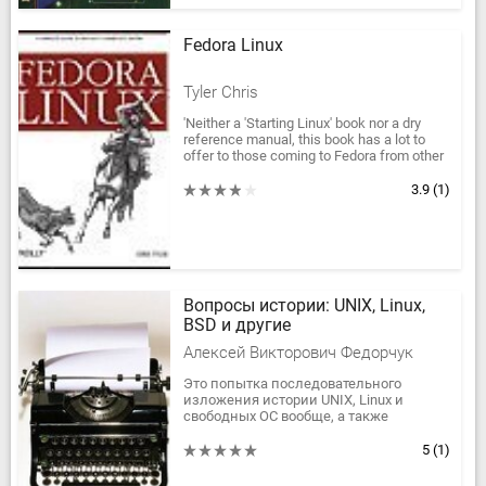
Fedora Linux
Tyler Chris
'Neither a 'Starting Linux' book nor a dry
reference manual, this book has a lot to
offer to those coming to Fedora from other
operating systems or distros.' --...
3.9
(1)
Вопросы истории: UNIX, Linux,
BSD и другие
Алексей Викторович Федорчук
Это попытка последовательного
изложения истории UNIX, Linux и
свободных ОС вообще, а также
связанных с ними графических
интерфейсов. Она разделяется на три
5
(1)
части: в...