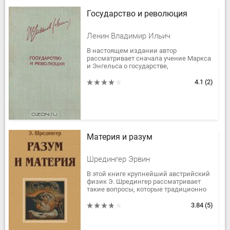
Государство и революция
Ленин Владимир Ильич
В настоящем издании автор
рассматривает сначала учение Маркса
и Энгельса о государстве,
останавливаясь особенно подробно на
забытых или подвергшихся
4.1
(2)
оппортунистическому...
Материя и разум
Шредингер Эрвин
В этой книге крупнейший австрийский
физик Э. Шредингер рассматривает
такие вопросы, которые традиционно
считаются прерогативой философов,
теологов, психоаналитиков и...
3.84
(5)