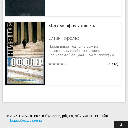
Метаморфозы власти
Элвин Тоффлер
Перед вами - одна из самых
влиятельных работ в жанре так
называемой социальной философии -
"Метаморфозы власти" Элвина
Тоффлера. Книга, в которой развитие
3.7
(3)
его...
© 2026. Скачать книги fb2, epub, pdf, txt, rtf и читать онлайн.
Правообладателям
2