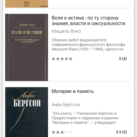
Воля к истине - по ту сторону
знания, власти и сексуальности
Мишель Фуко
Сборник работ выдающегося
современного французского философа
Мишеля Фуко (1926 — 1984), одного из
наиболее ярких, оригинальных и
влиятельных мыслителей
5
(4)
послевоенной...
Материя и память
Анри Бергсон
"Эта книга, — Разъяснял Бергсон в
Предисловии к седьмому изданию
"Материи и памяти", — утверждает
реальность духа, реальность материи,
и в ней делается попытка...
3.3
(3)