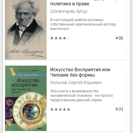
политике и праве
Шопенгауэр Артур
В настоящей работе изложен
собственный оригинальный взгляд
маститого
представителя немецкой
классической философии -- Артура
4
(2)
Шопенгауэра -- на
взаимоотношение морали и...
Искусство Восприятия или
Человек без формы
Хольнов Сергей Юрьевич
Эта книга о возможностях
человеческой психики - не просто
продолжение данной серии
публикаций о сознании, в котором
изложены какие-то новые
5
(1)
психотехники и приемы...