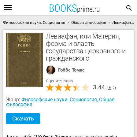
Философские науки. Социология
Общая философия
Левиафан, или Материя, форма и власть государства церковного и гражданского скачать книгу
Левиафан, или Материя,
форма и власть
государства церковного и
гражданского
Гоббс Томас
Оцените книгу
3.44
7
Жанр:
Философские науки. Социология
,
Общая
философия
Скачать
Томас Гоббс (1588—1679) — классик политической и