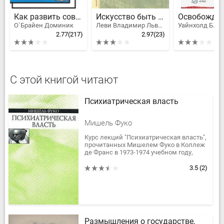
Как развить совершенную память
Искусство быть собой
О`Брайен Доминик
Леви Владимир Львович
2.77
(217)
2.97
(23)
С этой книгой читают
Психиатрическая власть
Мишель Фуко
Курс лекций "Психиатрическая власть",
прочитанных Мишелем Фуко в Коллеж
де Франс в 1973-1974 учебном году,
посвящен феномену психиатрической
власти, сформировавшемуся в...
3.5
(2)
Размышления о государстве,