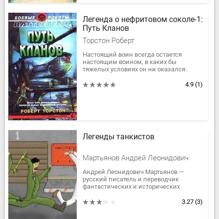
Легенда о нефритовом соколе-1:
Путь Кланов
Торстон Роберт
Настоящий воин всегда остается
настоящим воином, в каких бы
тяжелых условиях он ни оказался.
Герой романа «Путь воина» Эйден
убедительно доказал эту истину, но
4.9
(1)
какой...
Легенды танкистов
Мартьянов Андрей Леонидович
Андрей Леонидович Мартьянов —
русский писатель и переводчик
фантастических и исторических
произведений; основные жанры —
исторические романы, фэнтези,
3.27
(3)
фантастика....