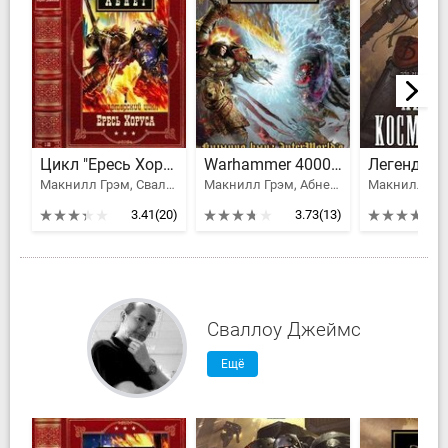
Цикл "Ересь Хоруса". Компиляция. Книги 1-20
Warhammer 40000: Ересь Хоруса. Омнибус. Том I
Макнилл Грэм, Сваллоу Джеймс, Абнетт Дэн, Дембски-Боуден Аарон, Каунтер Бен, Торп Гэв, Swallow James, Сканлон Митчел, Майк Ли, MvNeill Graham
Макнилл Грэм, Абнетт Дэн, Кайм Ник, Дембски-Боуден Аарон, Каунтер Бен, Френч Джон, Торп Гэв, Сандерс Роб, Сканлон Митчел, Майк Ли, Эннендейл Дэвид, Хейли Гай, Фаррер Мэтью, Рэйт Крис
3.41
(20)
3.73
(13)
Сваллоу Джеймс
Ещё