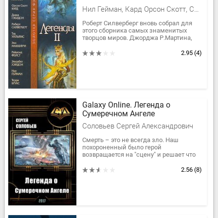
Нил Гейман, Кард Орсон Скотт, Сильверберг Роберт, Фейст Рэймонд Элиас, Брукс Терри, Хобб Робин, Джордж Рэймонд Ричард Мартин, Гебелдон Диана, Хэйдон Элизабет, Маккефри Энн и Тодд
Роберт Силверберг вновь собрал для
этого сборника самых знаменитых
творцов миров. Джорджа Р.Мартина,
создавшего мир "Песни льда и огня".
Терри Брукса, создавшего мир...
2.95
(4)
Galaxy Online. Легенда о
Сумеречном Ангеле
Соловьев Сергей Александрович
Смерть – это не всегда зло. Наш
похороненный было герой
возвращается на "сцену" и решает что
хватит с него бестолковых игр! Все - с
этого дня и до последнего вздоха...
2.56
(8)