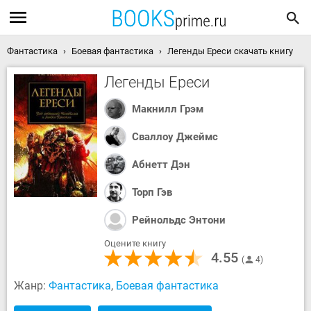
Фантастика
Боевая фантастика
Легенды Ереси скачать книгу
Легенды Ереси
Макнилл Грэм
Сваллоу Джеймс
Абнетт Дэн
Торп Гэв
Рейнольдс Энтони
Оцените книгу
4.55
4
Жанр:
Фантастика
,
Боевая фантастика