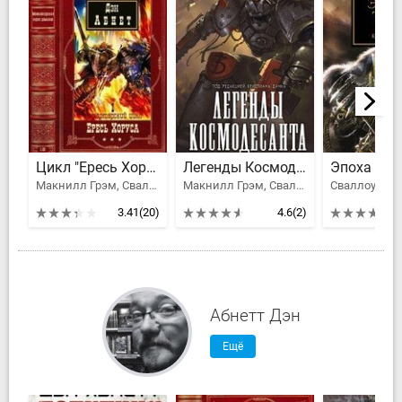
Цикл "Ересь Хоруса". Компиляция. Книги 1-20
Легенды Космодесанта
Эпоха ть
Макнилл Грэм, Сваллоу Джеймс, Абнетт Дэн, Дембски-Боуден Аарон, Каунтер Бен, Торп Гэв, Swallow James, Сканлон Митчел, Майк Ли, MvNeill Graham
Макнилл Грэм, Сваллоу Джеймс, Дембски-Боуден Аарон, Каунтер Бен, Ким Ник, Грин Джонатан, Сканлон Митчел, Уильямс Ричард, Гото К. С., Кирни Пол
3.41
(20)
4.6
(2)
Абнетт Дэн
Ещё