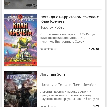
Легенда о нефритовом соколе-3:
Клан Кречета
Торстон Роберт
Столкновение империй — В 2786 году
элитная армия Звездной Лиги
покинула Внутреннюю Сферу,
остановив тем самым бессмысленное
кровопролитие, навязанное Домами...
4.25
(6)
Легенды Зоны
Никишина Татьяна Лира, Исенбаева Анастасия, Алексей Шолохов, Самарский Александр, Росс Михаил Леонидович, Астахов Сергей, Матвеенко Андрей, Сластников Олег, Хуснутдинов Вадим, Бора Василий, Вовк Александр, Богдан Максим, Мельничук Дмитрий, Куркин Иван Kypa
Легенды древних народов учили и
предостерегали потомков, но чему
научится сталкер, услышавший одну из
бесчисленных легенд Зоны? Неужели
остепенится и, плюнув на...
3
(2)