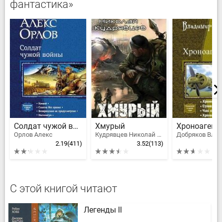
фантастика»
Солдат чужой войны
Хмурый
Орлов Алекс
Кудрявцев Николай Федорович
2.19
(411)
3.52
(113)
2
С этой книгой читают
Легенды II