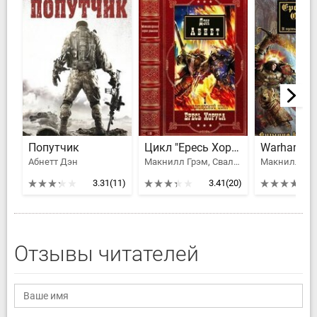
Попутчик
Цикл "Ересь Хоруса". Компиляция. Книги 1-20
Абнетт Дэн
Макнилл Грэм, Сваллоу Джеймс, Абнетт Дэн, Дембски-Боуден Аарон, Каунтер Бен, Торп Гэв, Swallow James, Сканлон Митчел, Майк Ли, MvNeill Graham
3.31
(11)
3.41
(20)
Отзывы читателей