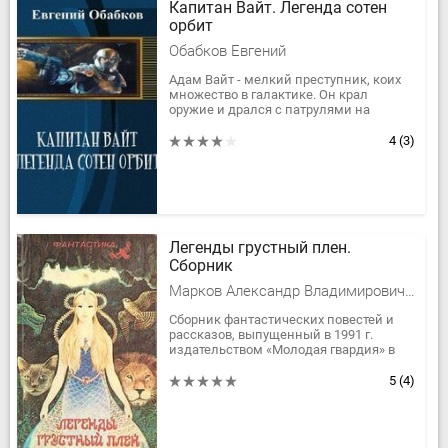
Капитан Вайт. Легенда сотен
орбит
Обабков Евгений
Адам Вайт - мелкий преступник, коих
множество в галактике. Он крал
оружие и дрался с патрулями на
орбите, перевозил контрабанду меж
звезд и задирал служителей закона
4
(3)
на...
Легенды грустный плен.
Сборник
Марков Александр Владимирович, Бушков Александр, Сухинов Сергей Стефанович, Забирко Виталий Сергеевич, Козинец Людмила Петровна, Шитик Владимир, Пьянкова Таисия Ефимовна, Силецкий Александр Валентинович, Дрозд Евгений Ануфриевич, Грушко Елена Арсеньевна, Маринин Эрнест Хаимович наст. Рабинович, Магалиф Юрий, Зотов Борис
Сборник фантастических повестей и
рассказов, выпущенный в 1991 г.
издательством «Молодая гвардия» в
серии «Школа Ефремова».
5
(4)