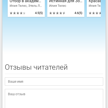
Отбор в академии драконов, или Вынужденный брак для ведьмы
Истинная для Золотого дракона
Илия Телес, Этель Легран
Илия Телес
4.5
(5)
4.6
(5)
Отзывы читателей