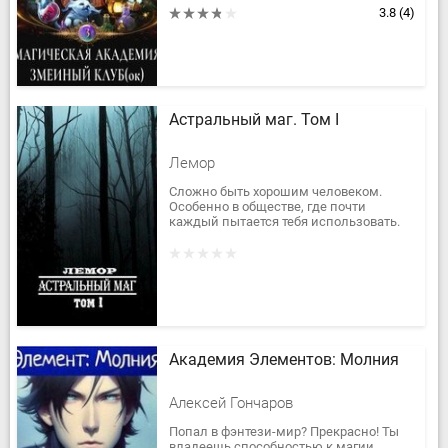
*новые сокурсники - противные и не
3.8
(4)
очень
*мутный декан с...
Астральный маг. Том I
Лемор
Сложно быть хорошим человеком.
Особенно в обществе, где почти
каждый пытается тебя использовать.
Но что насчёт общества, где хорошим
быть не просто глупо, а смертельно...
Академия Элементов: Молния
Алексей Гончаров
Попал в фэнтези-мир? Прекрасно! Ты
владеешь способностью к магии,