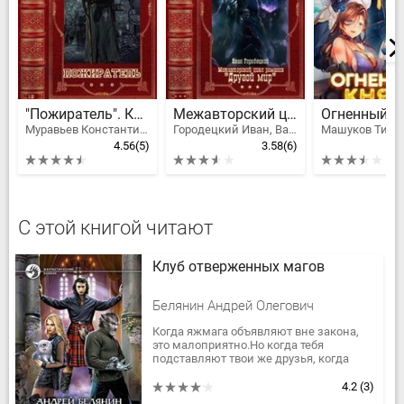
"Пожиратель". Компиляция. Книги 1-13
Межавторский цикл романов "Другой мир". Компляция. Книги 1-9
Огненный к
Муравьев Константин Николаевич
Городецкий Иван, Вадим Шелудяков, Денис Варфонум
Машуков Тиму
4.56
(5)
3.58
(6)
С этой книгой читают
Клуб отверженных магов
Белянин Андрей Олегович
Когда яжмага объявляют вне закона,
это малоприятно.Но когда тебя
подставляют твои же друзья, когда
Добро и Зло меняются местами в
произвольном порядке, когда никому...
4.2
(3)