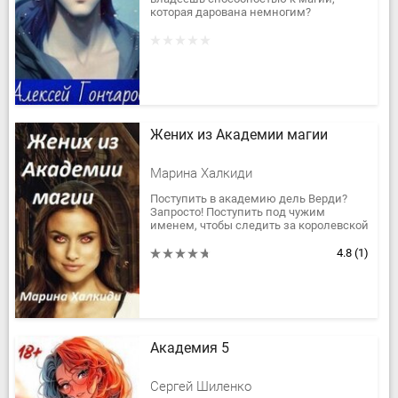
которая дарована немногим?
Прекрасно! Только вот, как оказалось,
опыт тысяч часов, наигранных в...
Жених из Академии магии
Марина Халкиди
Поступить в академию дель Верди?
Запросто! Поступить под чужим
именем, чтобы следить за королевской
дочерью, по просьбе отца? С
легкостью. Познакомиться с
4.8
(1)
высокомерным и...
Академия 5
Сергей Шиленко