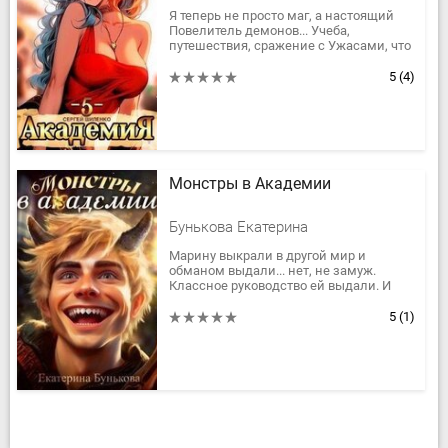
Я теперь не просто маг, а настоящий
Повелитель демонов... Учеба,
путешествия, сражение с Ужасами, что
лезут из-за грани ну и как же без
награды от горячих студенток и...
5
(4)
Монстры в Академии
Бунькова Екатерина
Марину выкрали в другой мир и
обманом выдали... нет, не замуж.
Классное руководство ей выдали. И
самый жуткий в Академии класс,
набранный из бывших уголовников...
5
(1)