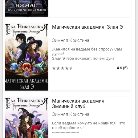
Магическая академия. Злая Э
Зимняя Кристина
Женился на ведьме без спросу? Сам
дурак!
Злая Э тебе покажет, почём фунт
семейного счастья...
----------------------
4.6
(5)
В истории будет:
*ведьма с вредным...
Магическая академия.
Змеиный клуб
Зимняя Кристина
Если ведьма кому-то не нравится... это
не её проблемы!
----------------------
*ведьма с вредным характером