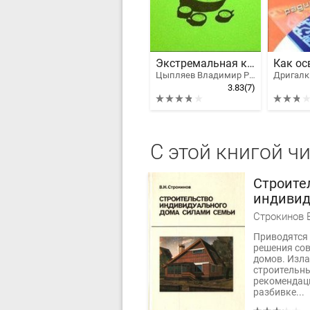
Экстремальная кулинария. Как прожить без денег: русская экстремальная пища
Цыпляев Владимир Рэмович
Дригалки
3.83
(7)
С этой книгой ч
Строите
индивид
силами 
Строкинов 
Приводятся
решения со
домов. Изла
строительны
рекомендаци
разбивке...