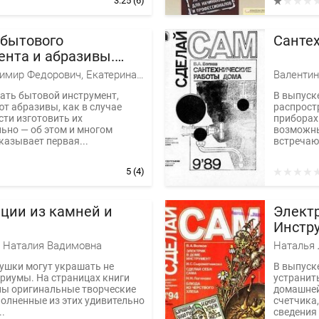
3.25
(6)
 бытового
Санте
ента и абразивы.
плетеная по ягоду,
Попов Владимир Федорович, Екатерина Кошмина, Анна Ладанюк, Валентин Волков
Валентин
...
ать бытовой инструмент,
В выпуск
т абразивы, как в случае
распрост
ти изготовить их
приборах
ьно — об этом и многом
возможны
казывает первая...
встречающ
5
(4)
ции из камней и
Электр
Инстру
сама...
 Наталия Вадимовна
ушки могут украшать не
В выпуске
риумы. На страницах книги
устранить
ны оригинальные творческие
домашней
олненные из этих удивительно
счетчика
..
сведения 