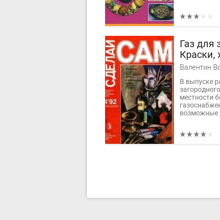
Газ для 
Краски, 
Валентин В
В выпуске р
загородного
местности б
газоснабже
возможные н