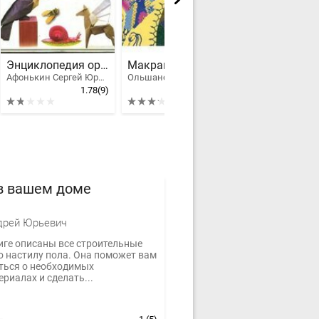
Энциклопедия оригами для детей и взрослых
Макраме. Техника "Кавандоли"
Афонькин Сергей Юрьевич, Афонькина Елена Юрьевна
Ольшанская Юлия Ефимовна
1.78
(9)
3.2
(9)
в вашем доме
дрей Юрьевич
иге описаны все строительные
о настилу пола. Она поможет вам
ться о необходимых
риалах и сделать...