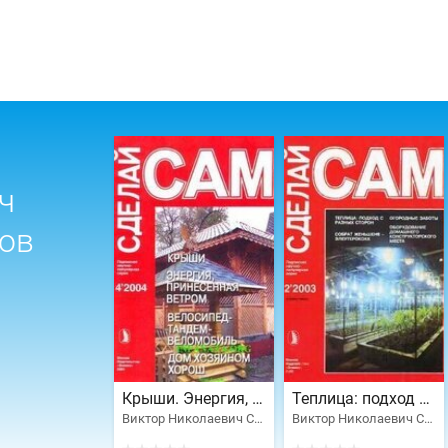
ч
ов
Крыши. Энергия, принесенная ветром. Велосипед-тандем-веломобиль...
Теплица: подход с разных сторон. Собрат женьшеня - элеутерококк...
Виктор Николаевич Сарафанников
Виктор Николаевич Сарафанников