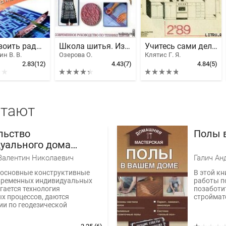
Как освоить радиоэлектронику с нуля. Учимся собирать конструкции любой сложности
Школа шитья. Изготовление одежды от раскроя до отделки
Учитесь сами делать мебель
н В. В.
Озерова О.
Клятис Г. Я.
2.83
(12)
4.43
(7)
4.84
(5)
итают
льство
Полы 
уального дома
семьи
Валентин Николаевич
Галич Ан
 основные конструктивные
В этой кн
временных индивидуальных
работы п
гается технология
позаботи
х процессов, даются
строймате
и по геодезической