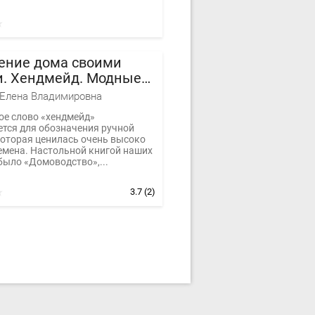
ение дома своими
и. Хендмейд. Модные
я интерьеров,
Елена Владимировна
ов и аксессуаров
ое слово «хендмейд»
ется для обозначения ручной
которая ценилась очень высоко
ремена. Настольной книгой наших
было «Домоводство»,...
3.7
(2)