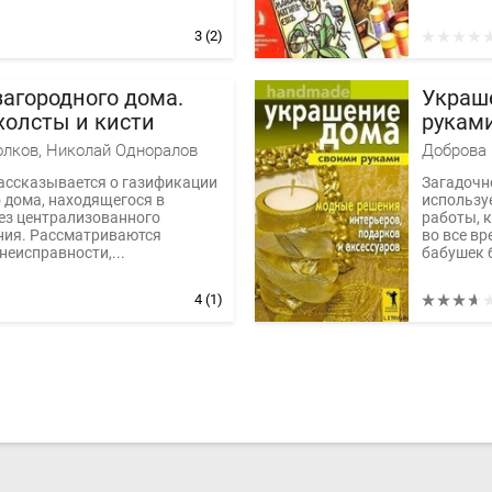
3
(2)
загородного дома.
Украш
холсты и кисти
рукам
решени
олков, Николай Одноралов
Доброва 
подарк
ассказывается о газификации
Загадочн
 дома, находящегося в
использу
ез централизованного
работы, 
ния. Рассматриваются
во все в
еисправности,...
бабушек 
4
(1)