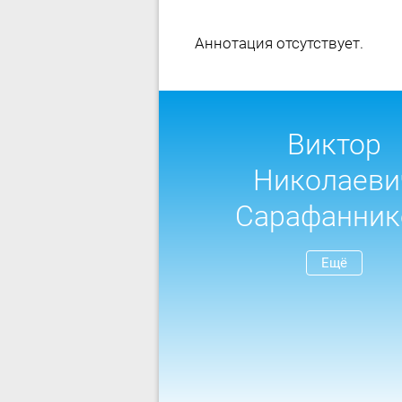
Аннотация отсутствует.
Виктор
Николаеви
Сарафанник
Ещё