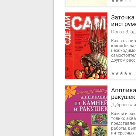
Заточка
инструм
Корзина 
по грибы
Как затачив
какие бываю
необходимос
самостоятел
другом расс
Апплика
ракушек
Дубровская
Камни и рак
только аква
представле
работы, вып
интересных.