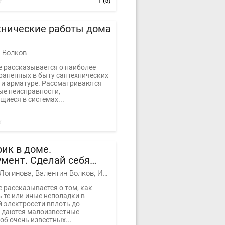
1
(5)
хнические работы дома
 Волков
е рассказывается о наиболее
раненных в быту сантехнических
 и арматуре. Рассматриваются
е неисправности,
иеся в системах...
ик в доме.
мент. Сделай себя
Наталья Логинова, Валентин Волков, Ирина Сергеевна Сыромятникова
 рассказывается о том, как
 те или иные неполадки в
 электросети вплоть до
, даются малоизвестные
об очень известных...