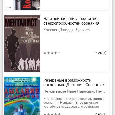
Настольная книга развития
сверхспособностей сознания
Крескин Джордж Джозеф
4.25
(8)
Резервные возможности
организма. Дыхание. Сознание.
Мифы и реальность
Неумывакин Иван Павлович, Неумывакина Людмила Степановна
Книга посвящена вопросам дыхания и
сознания. Неправильное дыхание
усугубляет нездоровье. А сознание
вообще играет главенствующую роль в
организме. О том, как справиться с...
4.63
(3)