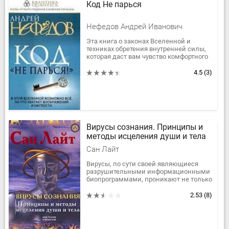
Код Не парься
Нефедов Андрей Иванович
Эта книга о законах Вселенной и
техниках обретения внутренней силы,
которая даст вам чувство комфортного
существования и обеспечит успех в
любой сфере, потому что, если...
4.5
(3)
Вирусы сознания. Принципы и
методы исцеления души и тела
Сан Лайт
Вирусы, по сути своей являющиеся
разрушительными информационными
биопрограммами, проникают не только
в гены и клетки, вызывая тяжелые
заболевания. Они также
2.53
(8)
воздействуют...