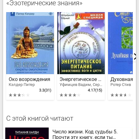
«Эзотерические знания»
Око возрождения
Энергетическое питание. Эффективнее йоги и цигун
Кэлдер Питер
Уфимцев Вадим, Серебрянский Юрий Анатольевич
Ротер Стив
3.3
(31)
4.17
(15)
С этой книгой читают
Число жизни. Код судьбы 5.
Прочти эту книгу, если ты