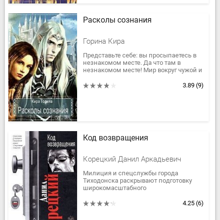
Расколы сознания
Горина Кира
Представьте себе: вы просыпаетесь в
незнакомом месте. Да что там в
незнакомом месте! Мир вокруг чужой и
тело совсем не ваше, что может быть
хуже? Только понять, что вы...
3.89
(9)
Код возвращения
Корецкий Данил Аркадьевич
Милиция и спецслужбы города
Тиходонска раскрывают подготовку
широкомасштабного
террористического акта с
применением портативного ядерного
4.25
(6)
фугаса, который готовит...