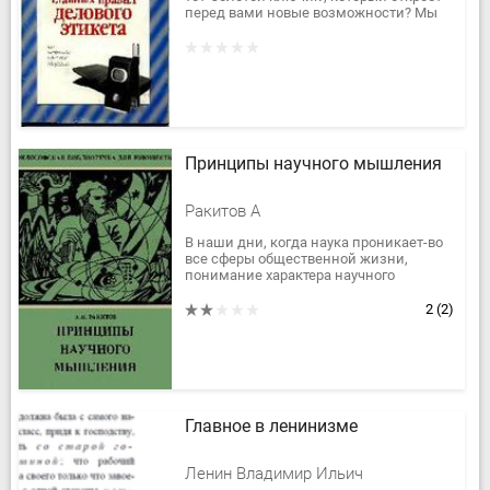
перед вами новые возможности? Мы
привыкли, что, работая в офисе, надо
соответственно...
Принципы научного мышления
Ракитов А
В наши дни, когда наука проникает-во
все сферы общественной жизни,
понимание характера научного
мышления необходимо не только тем,
кто намерен посвятить себя научным...
2
(2)
Главное в ленинизме
Ленин Владимир Ильич