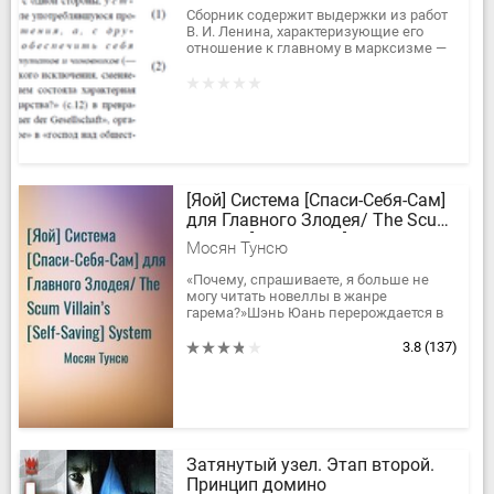
Сборник содержит выдержки из работ
В. И. Ленина, характеризующие его
отношение к главному в марксизме —
осуществлению рабочим классом
своей диктатуры,...
[Яой] Система [Спаси-Себя-Сам]
для Главного Злодея/ The Scum
Villain’s [Self-Saving] System
Мосян Тунсю
«Почему, спрашиваете, я больше не
могу читать новеллы в жанре
гарема?»Шэнь Юань перерождается в
теле молодого мужчины, подлеца и
мерзавца Шэнь Цин Цю, которому...
3.8
(137)
Затянутый узел. Этап второй.
Принцип домино