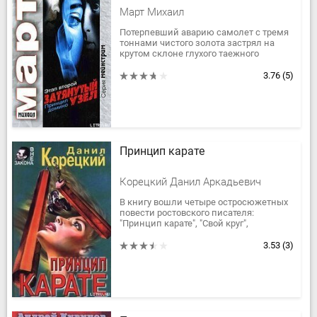
Март Михаил
Потерпевший аварию самолет с тремя
тоннами чистого золота застрял на
крутом склоне глухого таежного
участка, где не ступала нога чеовека.
На поиски бесценного груза...
3.76
(5)
Принцип карате
Корецкий Данил Аркадьевич
В книгу вошли четыре остросюжетных
повести ростовского писателя:
"Принцип карате", "Свой круг",
"Задержание", "Ведется розыск". Автор
строит их, несколько отходя от...
3.53
(3)