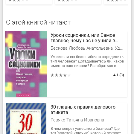
С этой книгой читают
Уроки соционики, или Самое
главное, чему нас не учили в
школе
Бескова Любовь Анатольевна, Удалова Елена Андреевна
Умеете ли вы безошибочно определить
тип человека? Догадываетесь ли, каков
именно ваш визави? Разобраться в
соционике несложно, труднее всего
научиться применять ее на...
4.1
(3)
30 главных правил делового
этикета
Ревяко Татьяна Ивановна
В чем секрет успешного бизнеса? Где
тот 'золотой ключик', который откроет