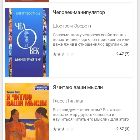
Человек-манипулятор
Шостром Эверетт
Современному человеку свойственны
невротичные черты: он неискренен или
даже лжив в отношениях с другими, он
забыл себя в круговороте бесконечных
повседневных проблем, он...
2.47
(7)
Я читаю ваши мысли
Гласс Лиллиан
Вы завидуете телепатам? Вы хотите
познать мир другого человека и
научиться читать его мысли? Для этого
вовсе не обязательно обладать
сверхъестественными
2.67
(3)
способностями!...