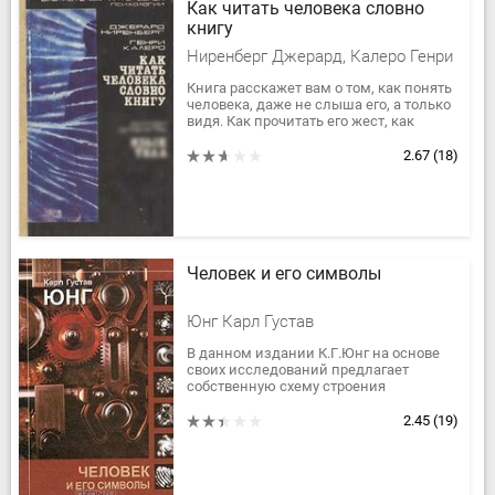
Как читать человека словно
книгу
Ниренберг Джерард, Калеро Генри
Книга расскажет вам о том, как понять
человека, даже не слыша его, а только
видя. Как прочитать его жест, как
узнать, правду ли он говорит и т.д.
Также в книге вы...
2.67
(18)
Человек и его символы
Юнг Карл Густав
В данном издании К.Г.Юнг на основе
своих исследований предлагает
собственную схему строения
человеческой психики. Материалом
исследований для Юнга были прежде
2.45
(19)
всего...