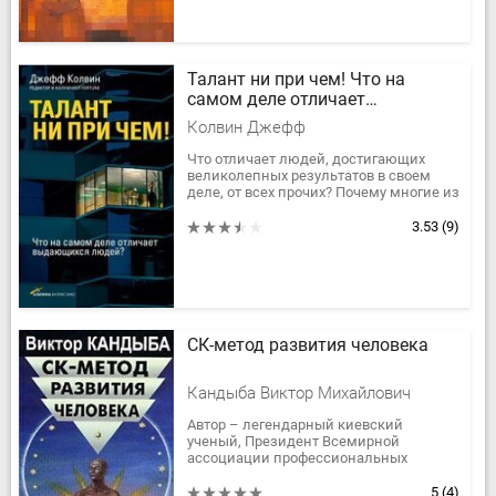
Талант ни при чем! Что на
самом деле отличает
выдающихся людей?
Колвин Джефф
Что отличает людей, достигающих
великолепных результатов в своем
деле, от всех прочих? Почему многие из
нас остаются крепкими середнячками,
тогда как те, с кем мы...
3.53
(9)
СК-метод развития человека
Кандыба Виктор Михайлович
Автор – легендарный киевский
ученый, Президент Всемирной
ассоциации профессиональных
гипнотизеров при ЮНЕСКО, академик
Виктор Михайлович Кандыба впервые
5
(4)