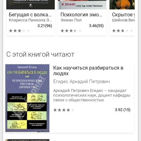
Бегущая с волками. Женский архетип в мифах и сказаниях
Психология эмоций. Я знаю, что ты чувствуешь
Кларисса Пинкола Эстес
Экман Пол
3.21
(96)
3.46
(55)
С этой книгой читают
Как научиться разбираться в
людях
Егидес Аркадий Петрович
Аркадий Петрович Егидес – кандидат
психологических наук, доцент кафедры
связи с общественностью
Государственного университета
управления, специалист в вопросах
3.92
(15)
семьи и...