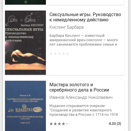
Сексуальные игры. Руководство
к немедленному действию
Кислинг Барбара
Барбара Кислинг — известный
американский врач-сексолог — много
лет занимается проблемами семьи и
помогает обрести счастье людям,
испытывающим трудности в
сексуальной...
Мастера золотого и
серебряного дела в России
Иванов Александр Николаевич
Издание открывается очерком:
"Создание и развитие ювелирного
производства в России с 1714 по 1918
гг.".В книгу включены данные более
чем о 5 тысячах клейм мастеров...
4.33
(3)