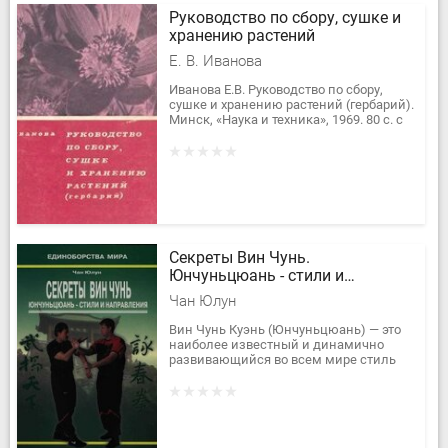
Руководство по сбору, сушке и
хранению растений
Е. В. Иванова
Иванова Е.В. Руководство по сбору,
сушке и хранению растений (гербарий).
Минск, «Наука и техника», 1969. 80 с. с
илл. (Центр. бот. сад АН БССР). 11100
экз. 12 к. В...
Секреты Вин Чунь.
Юнчуньцюань - стили и
направления
Чан Юлун
Вин Чунь Куэнь (Юнчуньцюань) — это
наиболее известный и динамично
развивающийся во всем мире стиль
Ушу. Его отличительными
особенностями являются простота и...