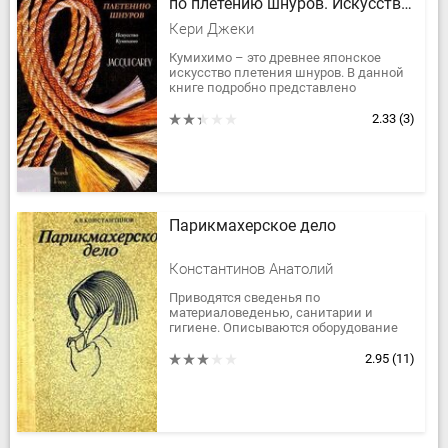
по плетению шнуров. Искусство
кумихимо
Кери Джеки
Кумихимо – это древнее японское
искусство плетения шнуров. В данной
книге подробно представлено
описание первых шагов в изучении
японского искусства кумихимо.
2.33
(3)
Подробно...
Парикмахерское дело
Константинов Анатолий
Приводятся сведенья по
материаловеденью, санитарии и
гигиене. Описываются оборудование
парикмахеоских, аппаратура и
инструменты. Рассматриваются
2.95
(11)
основные операции:...