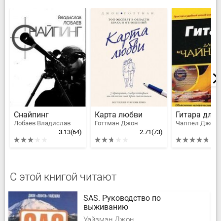
Снайпинг
Карта любви
Лобаев Владислав
Готтман Джон
3.13
(64)
2.71
(73)
С этой книгой читают
SAS. Руководство по
выживанию
Уайзмэн Джон