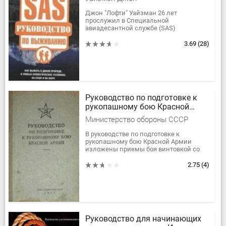
Джон "Лофти" Уайзман 26 лет
прослужил в Специальной
авиадесантной службе (SAS)
Великобритании, и его книга основана
на технике подготовки этого всемирно
3.69
(28)
известного...
Руководство по подготовке к
рукопашному бою Красной
Армии
Министерство обороны СССР
В руководстве по подготовке к
рукопашному бою Красной Армии
изложены приемы боя винтовкой со
штыком, винтовкой без штыка и
приемы боя невооруженного с
2.75
(4)
вооруженным....
Руководство для начинающих