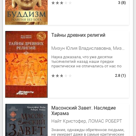
развития идей буддизма в разных
3
(8)
странах, о религиозном...
Тайны древних религий
Мизун Юлия Владиславовна, Мизун Юрий Гаврилович
Наука доказала, что уже десятки
тысячелетий назад наши предки
практически не отличались от нас по
своему развитию. Недаром многие
философы склонялись к мысли, что...
2.8
(1)
Масонский Завет. Наследие
Хирама
Найт Кристофер, ЛОМАС РОБЕРТ
Знание, однажды обретенное людьми,
не умирает даже в самые критические