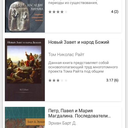
периоды их существования,
передаваясь из поколения в
поколение вместе с мифами,
4
(2)
преданиями и...
Новый Завет и народ Божий
Том Николас Райт
Данная книга представляет собой
основополагающий труд многотомного
проекта Тома Райта под общим
названием «Истоки христианства и
вопрос о Боге». Автор, с присущей ему...
3.17
(6)
Петр, Павел и Мария
Магдалина. Последователи
Иисуса в истории и легендах
Эрман Барт Д.