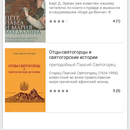
Барт Д. Эрман уже известен нашему
читателю по книге о правде и вымысле
в нашумевшем «Коде да Винчи». В
данной работе он исследует
чрезвычайно важный период для...
4
(1)
Отцы-святогорцы и
святогорские истории
преподобный Паисий Святогорец
Старец Паисий Святогорец (1924-1994),
известный во всем православном
мире греческий афонский монах,
подлинный святой нашего времени,
авторитетнейший духовный наставник
5
(3)
и...