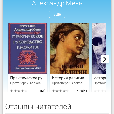
Александр Мень
Ещё
Практическое руководство к молитве
История религии. Том 1
Протоиерей Александр Мень
Протоиерей Александр Мень
4
(3)
4.25
(4)
Отзывы читателей