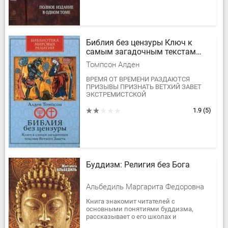
Библия без цензуры Ключ к
самым загадочным текстам
Ветхого Завета
Томпсон Алден
ВРЕМЯ ОТ ВРЕМЕНИ РАЗДАЮТСЯ
ПРИЗЫВЫ ПРИЗНАТЬ ВЕТХИЙ ЗАВЕТ
ЭКСТРЕМИСТСКОЙ
ЛИТЕРАТУРОЙ.ЖЕСТОКОСТЬ И
ГРУБОСТЬ НЕКОТОРЫХ
1.9
(5)
ПСАЛМОВ,БИБЛЕЙСКИЕ ПРИЗЫВЫ К
ЭТНИЧЕСКИМ ЧИСТКАМ И...
Буддизм: Религия без Бога
Альбедиль Маргарита Федоровна
Книга знакомит читателей с
основными понятиями буддизма,
рассказывает о его школах и
направлениях, об особенностях