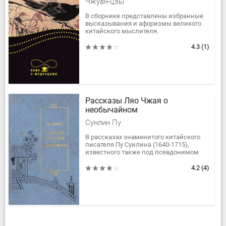
Чжуан-цзы
В сборнике представлены избранные
высказывания и афоризмы великого
китайского мыслителя.
4.3
(1)
Рассказы Ляо Чжая о
необычайном
Сунлин Пу
В рассказах знаменитого китайского
писателя Пу Суилина (1640-1715),
известного также под псевдонимом
Ляо Чжай, решительно сметены
границы между миром
4.2
(4)
действительности и...