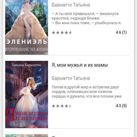
Барматти Татьяна
– А ты мне нравишься, – хмыкнула
красотка, подходя ближе.
– Вы мне пока тоже, – улыбнулась я.
– У меня будет к тебе предложение, от
которого ты не сможешь отказаться.
4.6
(1)
...
Я, мои мужья и их мамы
Барматти Татьяна
Попав в другой мир и встретив двух
лордов, пленивших мое нежное
сердце, я думала, что все плохое уже
позади. Вот только я совершенно не
догадывалась, что в этот раз мне...
4.5
(5)