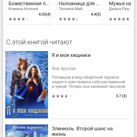
Божественная подмена. Клятва
Наложница для оборотня
Кожина Ксения
Татьяна Май
Диана Руш
4.03
(4)
4.4
(5)
С этой книгой читают
Я и мои хищники
Яна Арская
Попавшая в мир оборотней героиня
недолго чувствовала себя растерянной
и чужой. Теперь она занимает высокое
положение, имеет огромное влияние и
вынуждена отбиваться от...
3.7
(3)
Элениэль. Второй шанс на
жизнь