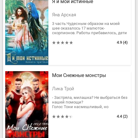
Я и мои истинные
Яна Арская
3 часть.Чудесным образом на моей
шее оказалось 17 малюток-
скорпионов. Работы прибавилось, дети
шалят, гарем — растет и требует
внимания. Так еще и правящие кланы
4.9
(4)
внезапно...
Мои Снежные монстры
Лика Трой
- Застряла, милашка? Не выбраться без
нашей помощи?
Голос Тони насмешливый, но
ласковый. Я дергаюсь, силясь
вырваться из ловушки. Бесполезно.
4.4
(2)
Застряла намертво. В лесу....