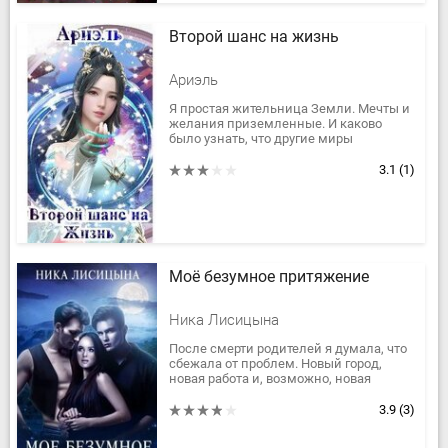
Второй шанс на жизнь
Ариэль
Я простая жительница Земли. Мечты и
желания приземленные. И каково
было узнать, что другие миры
существуют.
-Меня зовут Эльфина. Я богиня. И мне
3.1
(1)
нужна твоя помощь.
И...
Моё безумное притяжение
Ника Лисицына
После смерти родителей я думала, что
сбежала от проблем. Новый город,
новая работа и, возможно, новая
любовь. Хмурый шериф-вампир и
брутальный байкер-альфа. Пока моё...
3.9
(3)