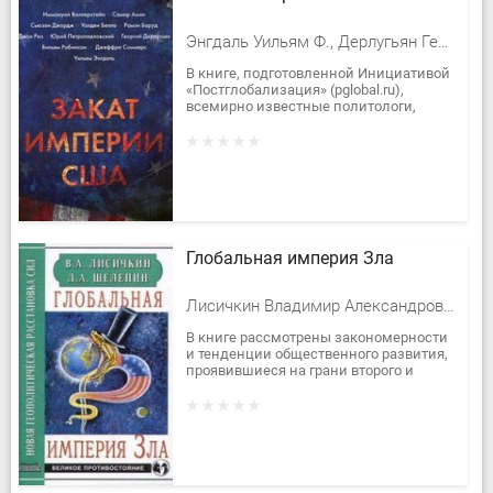
Энгдаль Уильям Ф., Дерлугьян Георгий, Кагарлицкий Борис Юльевич
В книге, подготовленной Инициативой
«Постглобализация» (pglobal.ru),
всемирно известные политологи,
экономисты, социологи, общественные
деятели раскрывают причины...
Глобальная империя Зла
Лисичкин Владимир Александрович, Шелепин Леонид Александрович
В книге рассмотрены закономерности
и тенденции общественного развития,
проявившиеся на грани второго и
третьего тысячелетий. Состояние
современного мира характеризуется...