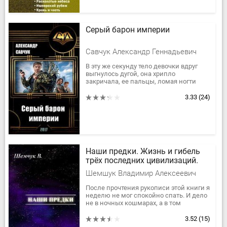
Серый барон империи
Савчук Александр Геннадьевич
В эту же секунду тело девочки вдруг
выгнулось дугой, она хрипло
закричала, ее пальцы, ломая ногти
начали царапать камень мостовой. Ее
мать кинулась к дочери но...
3.33
(24)
Hаши предки. Жизнь и гибель
трёх последних цивилизаций.
Шемшук Владимир Алексеевич
После прочтения рукописи этой книги я
неделю не мог спокойно спать. И дело
не в ночных кошмарах, а в том
потрясении, которое я испытал
буквально с первых глав этого...
3.52
(15)