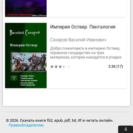
Империя Оствер. Пенталогия
Сахаров Василий Иванович
Добро пожаловать в империю Оствер,
огромное государство на трех
материках, которое находится в упадке
и где не все так просто, как может
показаться вначале, а люди и...
3.36
(17)
© 2026. Скачать книги fb2, epub, pdf, txt, rtf и читать онлайн.
Правообладателям
4