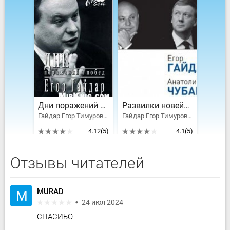
Дни поражений и побед
Развилки новейшей истории России
Гайдар Егор Тимурович
Гайдар Егор Тимурович, Чубайс Анатолий Борисович
4.12
(5)
4.1
(5)
Отзывы читателей
MURAD
M
24 июл 2024
СПАСИБО