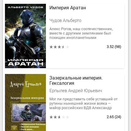
Империя Аратан
Чудов Альберто
Алекс Рогов, наш соотечественник,
вместе с другими землянами был
похищен инопланетными
работорговцами. Но ему очень повезло,
что корабль был перехвачен патрулем
3.52
(98)
Империи...
Зазеркальные империя.
Гексалогия
Ерпылев Андрей Юрьевич
Мог ли представить себе уставший от
рутины нынешней жизни вояка —
майор российских ВДВ Александр
Бежецкий, томящийся в чеченском
плену, что он не только обретет...
2.65
(24)