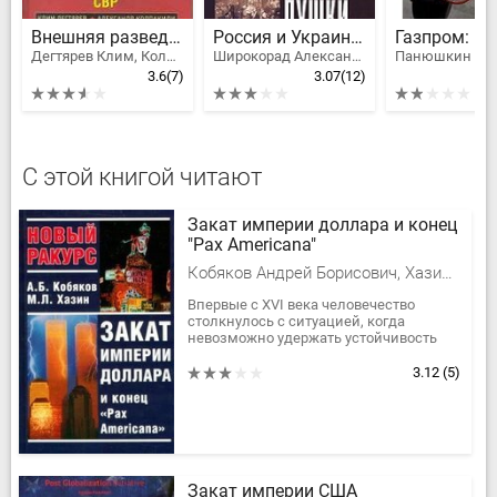
Внешняя разведка СССР
Россия и Украина. Когда заговорят пушки…
Дегтярев Клим, Колпакиди Александр Иванович
Широкорад Александр Борисович
3.6
(7)
3.07
(12)
С этой книгой читают
Закат империи доллара и конец
"Pax Americana"
Кобяков Андрей Борисович, Хазин Михаил Леонидович
Впервые с XVI века человечество
столкнулось с ситуацией, когда
невозможно удержать устойчивость
единой меры стоимости - тогда золота,
а сейчас доллара. Как США...
3.12
(5)
Закат империи США