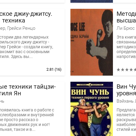
ское джиу-джитсу.
Метод
и техника
высша
ер, Грейси Ренцо
Ли Брюс
стории два легендарных
Эта книга
зильского джиу-джитсу -
связанны
ер Грейси - создали книгу,
методико
акомит вас с основными
определен
иля. Здесь вы...
напротив,
2.81
(16)
ые техники тайцзи-
Вин Чу
тиля Ян
уровн
нь
Вэйхань
появилась книга о работе с
Предлага
слеобразами и внутренней
является 
не просто рассказ о
раскрыва
ых движениях рук и ног!
наиболее
ьная, такое и в...
стилей ки