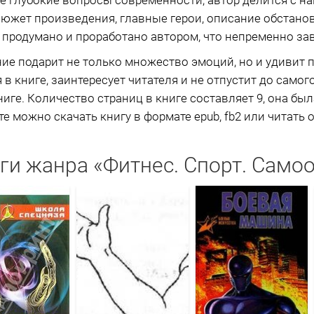
е глубокие вопросы современности, автор делится с 
южет произведения, главные герои, описание обстано
 продумано и проработано автором, что непременно зав
ие подарит не только множество эмоций, но и удивит
я в книге, заинтересует читателя и не отпустит до самог
иге. Количество страниц в книге составляет 9, она б
йте можно скачать книгу в формате epub, fb2 или читать 
ги жанра «Фитнес. Спорт. Само