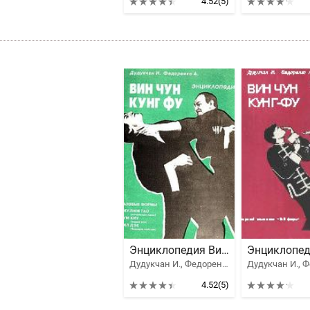
4.52
(5)
Энциклопедия Вин Чун кунг-фу. Том 1
Дудукчан И., Федоренко А.
4.52
(5)