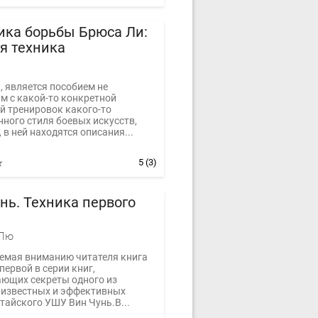
ика борьбы Брюса Ли:
я техника
, является пособием не
м с какой-то конкретной
й тренировок какого-то
ного стиля боевых искусств,
 в ней находятся описания...
5
(3)
нь. Техника первого
я
 Лю
емая вниманию читателя книга
первой в серии книг,
ющих секреты одного из
 известных и эффективных
тайского УШУ Вин Чунь.В...