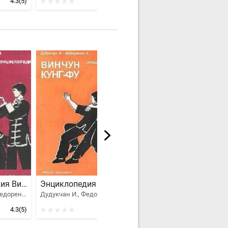
4.3
(5)
5
(5)
Энциклопедия Вин Чун кунг-фу. Том 3
Энциклопедия ВИН ЧУН КУНГ-ФУ. Кн.4. Методы тренировки
Энциклопедия ВИН ЧУН КУНГ-ФУ. Кн.5. Техника шеста "Лук Дим Бук Гунь"
Дудукчан И., Федоренко А.
Дудукчан И., Федоренко А.
Дудукчан И., Федоренко А.
4.3
(5)
5
(5)