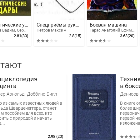
Энергетические удары
Спецприёмы рукопашного боя. Практическое пособие
Боевая машина
Уфимцев Вадим, Серебрянский Юрий Анатольевич
Петров Максим
Тарас Анатолий Ефимович
2.81
(30)
2.8
(15)
3.63
(20)
итают
нциклопедия
Техник
динга
в бокс
ер Арнольд, Доббинс Билл
Денисов 
о из самых известных людей в
В книге о
льда Шварценеггера, станет
более шир
 пособием для всех, кто
первонач
рить с природой и начать
первой ч
...
изложена 
2.98
(20)