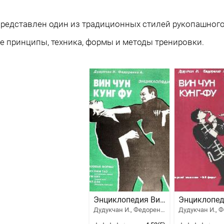
представлен один из традиционных стилей рукопашног
 принципы, техника, формы и методы тренировки.
Энциклопедия Вин Чун кунг-фу. Том 1
Дудукчан И., Федоренко А.