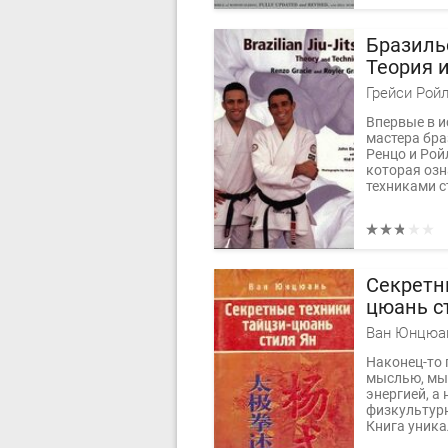
Бразиль
Теория 
Грейси Ройл
Впервые в и
мастера бра
Ренцо и Ройл
которая озн
техниками ст
Секретн
цюань с
Ван Юнцюа
Наконец-то 
мыслью, мы
энергией, а 
физкультурн
Книга уникал