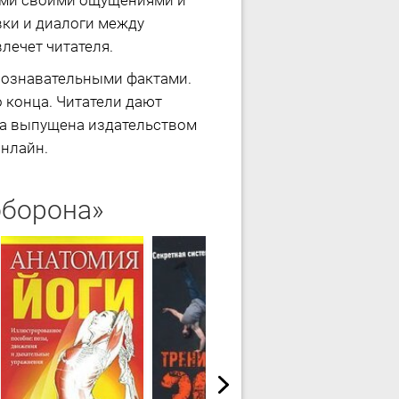
нами своими ощущениями и
вки и диалоги между
лечет читателя.
 познавательными фактами.
о конца. Читатели дают
ыла выпущена издательством
онлайн.
оборона»