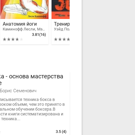
Анатомия йоги
Тренировочная зона
Каминофф Лесли, Мэтьюз Эйми
Уэйд Пол Тренер
3.81
(16)
4.18
(6)
а - основа мастерства
е
Борис Семенович
писывается техника бокса в
оком объеме, чем это принято в
альном обучении боксера.В
асти книги систематизирована и
техника...
3.5
(4)