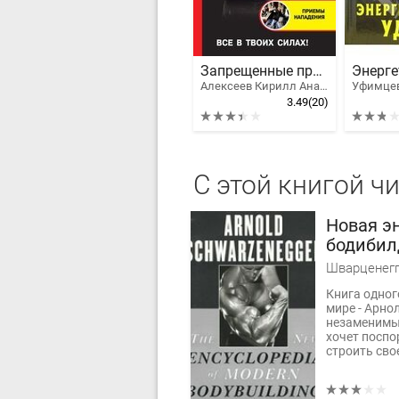
Запрещенные приемы самообороны
Алексеев Кирилл Анатольевич
3.49
(20)
С этой книгой ч
Новая э
бодибил
Шварценегг
Книга одног
мире - Арно
незаменимым
хочет поспо
строить свое