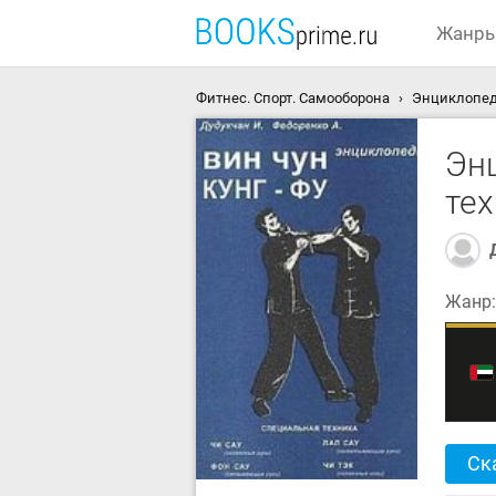
Жанр
Фитнес. Спорт. Самооборона
Энциклопеди
Эн
те
Жанр
Ск