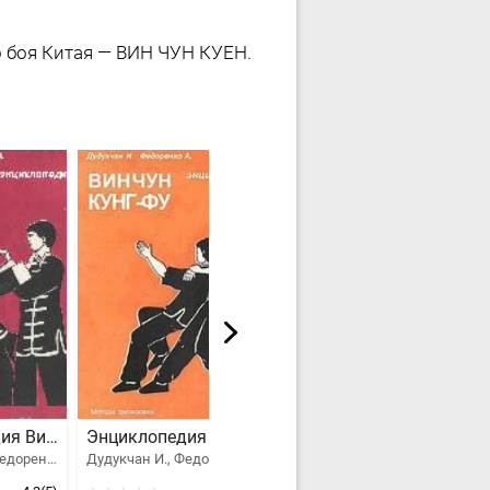
о боя Китая — ВИН ЧУН КУЕН.
Энциклопедия Вин Чун кунг-фу. Том 3
Энциклопедия ВИН ЧУН КУНГ-ФУ. Кн.4. Методы тренировки
Энциклопедия ВИН ЧУН КУНГ-ФУ. Кн.5. Техника шеста "Лук Дим Бук Гунь"
Дудукчан И., Федоренко А.
Дудукчан И., Федоренко А.
Дудукчан И., Федоренко А.