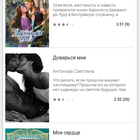
Злая воля, жестокость и зависть
превратили юную баронессу Бриджит
де Луру в бесправную служанку, в
игрушку норманнского рыцаря Роланда
Монтвилльского, о грубости...
3.51
(9)
Доверься мне
Антонова Светлана
Что делать, если прошлое мешает
настоящему? Прошлое из-за которого
нет надежды на светлое будущее. Как
научиться доверять людям, начать
жизнь заново?!
2.52
(26)
Мое сердце