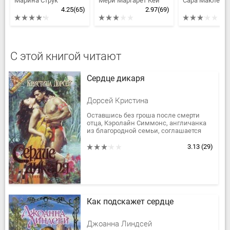
Марина Струк
Мери Маргарет Кей
Сара Маклейн
4.25
(65)
2.97
(69)
С этой книгой читают
Сердце дикаря
Дорсей Кристина
Оставшись без гроша после смерти
отца, Кэролайн Симмонс, англичанка
из благородной семьи, соглашается
стать женой богатого американца,
которого ни разу не видела, и...
3.13
(29)
Как подскажет сердце
Джоанна Линдсей