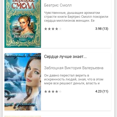
Беатрис Смолл
Чувственные, дышащие ароматом
страсти книги Бертрис Смолл покорили
сердца миллионов женщин. Ее
произведения неизменно становятся
бестселлерами и пользуются во всем
3.98
(13)
мире...
Сердце лучше знает...
Заблоцкая Виктория Валерьевна
Он давно перестал верить в
искренность людей, зная, что в этом
мире все решают деньги, власть и
положение в обществе. Каждую ночь в
его постели новая девушка, его любви...
4.23
(11)