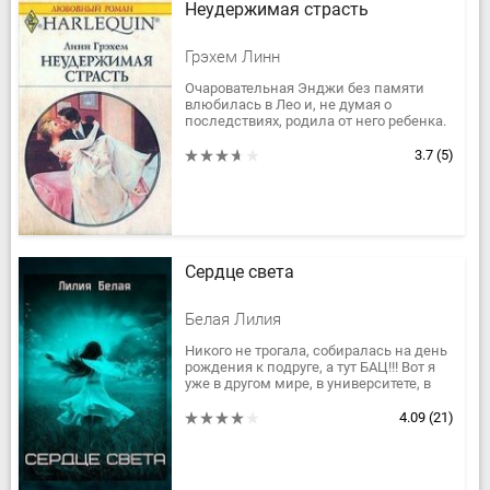
Неудержимая страсть
Грэхем Линн
Очаровательная Энджи без памяти
влюбилась в Лео и, не думая о
последствиях, родила от него ребенка.
Но между ними нет социального
равенства: она – дочь дворецкого, а
3.7
(5)
он...
Сердце света
Белая Лилия
Никого не трогала, собиралась на день
рождения к подруге, а тут БАЦ!!! Вот я
уже в другом мире, в университете, в
классе где одни парни и при том
наследники! Ну и...
4.09
(21)