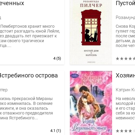
еченных
Пусто
д
Розамун
 Пембертонов хранит много
Снова Кор
едстоит разгадать юной Лейле,
гуляет г
ез двадцать лет приезжает к
после см
ам своего трагически
детьми, 
ца....
после чего
4
(5)
Ястребиного острова
Хозяи
лтер
Кэтрин К
жизнь прекрасной Мираны
На невол
зко изменилась. В селение
молодой 
икинги, и она оказалась
и его ста
х отважного предводителя
себя за ю
яина Ястребиного...
невинност
4.1
(1)