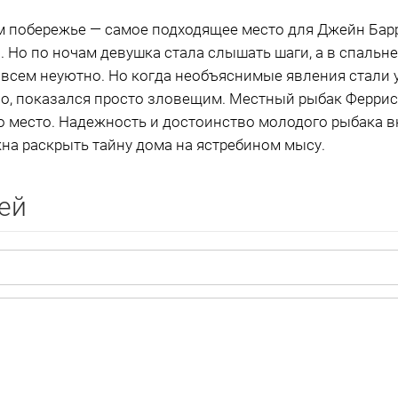
 побережье — самое подходящее место для Джейн Барр
я. Но по ночам девушка стала слышать шаги, а в спальн
овсем неуютно. Но когда необъяснимые явления стали у
о, показался просто зловещим. Местный рыбак Феррис
о место. Надежность и достоинство молодого рыбака вн
на раскрыть тайну дома на ястребином мысу.
ей