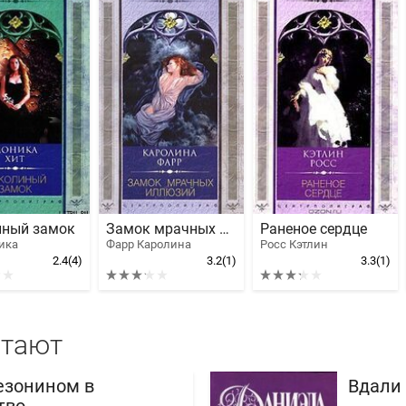
иный замок
Замок мрачных иллюзий
Раненое сердце
ика
Фарр Каролина
Росс Кэтлин
2.4
(4)
3.2
(1)
3.3
(1)
итают
езонином в
Вдали 