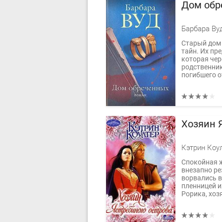
Дом обр
Барбара Ву
Старый дом
тайн. Их пр
которая чер
родственник
погибшего от
Хозяин 
Кэтрин Коу
Спокойная 
внезапно ре
ворвались в
пленницей и
Рорика, хоз