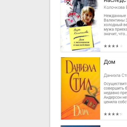
наследс
Колочкова 
Нежданные 
Валентины З
холодный ве
мужа приеха
значит, что..
Дом
Даниэла Ст
Осуществить
совершить 
недавно пр
Андерсон не
ценила собс