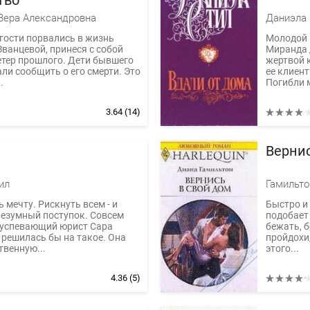
тво
Вера Александровна
Даниэла 
гости порвались в жизнь
Молодой 
ванцевой, принеся с собой
Миранда 
тер прошлого. Дети бывшего
жертвой 
ли сообщить о его смерти. Это
ее клиен
.
Погибли м
3.64
(14)
Вернис
ил
Гамильто
 мечту. Рискнуть всем - и
Быстро и 
безумный поступок. Совсем
подобает 
еуспевающий юрист Сара
бежать, б
 решилась бы на такое. Она
пройдохи,
твенную...
этого...
4.36
(5)