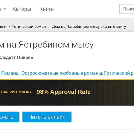
ы
Авторы
Книги
аны
Готический роман
Дом на Ястребином мысу скачать книгу
м на Ястребином мысу
Клодетт Николь
:
Романы
,
Остросюжетные любовные романы
,
Готический 
ачать
Читать онлайн