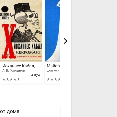
Йоханнес Кабал, Некромант
Майорат
4
(4)
А. В. Голоднов
фон Ахим Арним
Ли София
4.8
(5)
от дома