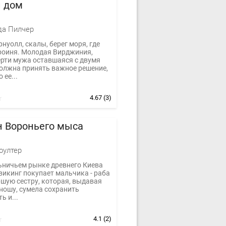
й дом
да Пилчер
нуолл, скалы, берег моря, где
ероиня. Молодая Вирджиния,
ерти мужа оставшаяся с двумя
должна принять важное решение,
 ее...
4.67
(3)
н Вороньего мыса
оултер
ьничьем рынке древнего Киева
викинг покупает мальчика - раба
ршую сестру, которая, выдавая
ношу, сумела сохранить
ь и...
4.1
(2)