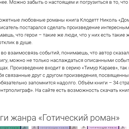
ее. Можно забыть о настоящем и погрузиться в то, что
южетные любовные романы книга Клодетт Николь «Дом
Писатель постарался сделать произведение интересным
аешь, что герои – такие же люди, что у них есть такие 
тклик в душе.
 во взаимосвязь событий, понимаешь, что автор сказа
книгу, можно не только наслаждаться описанными событ
щах. Произведение входит в серию «Тимур Караев», та
бя связанные друг с другом произведения, посвященн
обязательно запомнится надолго. Объём книги – 34 ст
нтрполиграф». На сайте есть возможность скачать книгу
ги жанра «Готический роман»