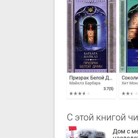
Призрак Белой Дамы
Сокол
Майклз Барбара
Хит Мон
3.7
(5)
С этой книгой ч
Дом с м