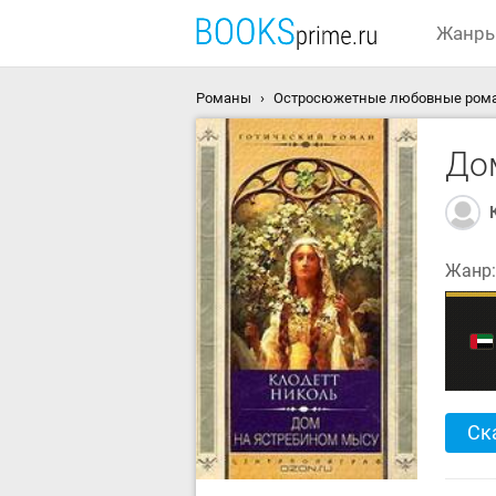
Жанр
Романы
Остросюжетные любовные ром
До
Жанр
Ск