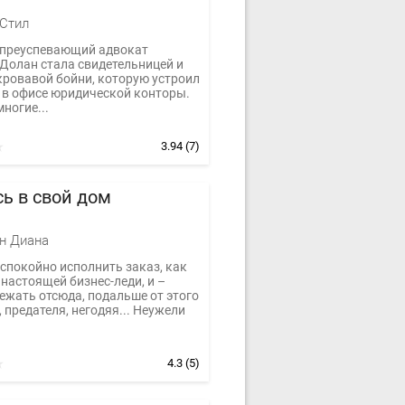
Стил
преуспевающий адвокат
Долан стала свидетельницей и
кровавой бойни, которую устроил
т в офисе юридической конторы.
ногие...
3.94
(7)
ь в свой дом
н Диана
спокойно исполнить заказ, как
настоящей бизнес-леди, и –
ежать отсюда, подальше от этого
 предателя, негодяя... Неужели
4.3
(5)