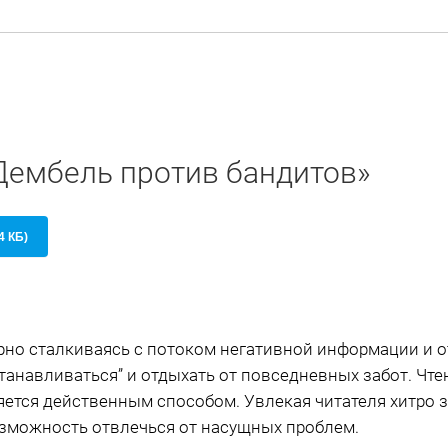
«Дембель против бандитов»
4 КБ)
рно сталкиваясь с потоком негативной информации и 
танавливаться” и отдыхать от повседневных забот. Чт
яется действенным способом. Увлекая читателя хитро
озможность отвлечься от насущных проблем.