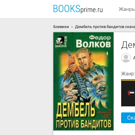
Жанр
Боевики
Дембель против бандитов скача
Де
Жанр
Ск