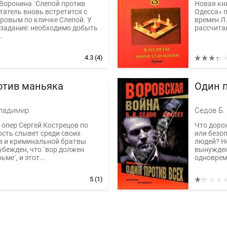
 Воронина `Слепой против
Новая кн
татель вновь встретится с
Одесса» 
ровым по кличке Слепой. У
времен Л.
 задание: необходимо добыть
рассчитан
.
4.3
(4)
отив маньяка
Один п
ладимир
Седов Б. 
опер Сергей Кострецов по
Что доро
сть слывет среди своих
или безо
в и криминальной братвы
людей? Не
убежден, что `вор должен
вынужден
ьме`, и этот...
одновреме
5
(1)