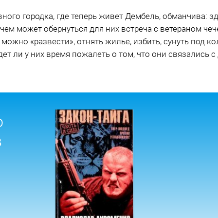
ного городка, где теперь живет Дембель, обманчива: з
 чем может обернуться для них встреча с ветераном че
 можно «развести», отнять жилье, избить, сунуть под к
дет ли у них время пожалеть о том, что они связались 
о
в