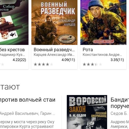
без крестов
Военный разведчик
Рота
Шитов Владимир Кузьмич
Карцев Александр Иванович
Константинов Андрей Дмитриевич, Подопригора Борис, Цепов Роман
4.22
(22)
4.09
(11)
3.35
(11)
итают
против волчьей стаи
Банди
поруч
Саломатов Андрей Васильевич, Гарин Максим, Воронин Андрей
Седов Б. 
ером у моста через реку Оку
Андрею М
уппировки Курта устраивают
Америки, 