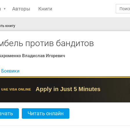
ы
Авторы
Книги
ть книгу
мбель против бандитов
Ахроменко Владислав Игоревич
:
Боевики
ачать
Читать онлайн