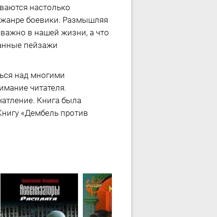
иваются настолько
в жанре боевики. Размышляя
 важно в нашей жизни, а что
санные пейзажи
ться над многими
имание читателя.
чатление. Книга была
Книгу «Дембель против