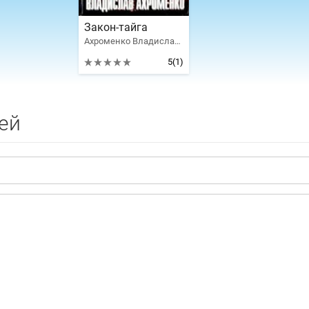
Закон-тайга
Ахроменко Владислав Игоревич
5
(1)
ей