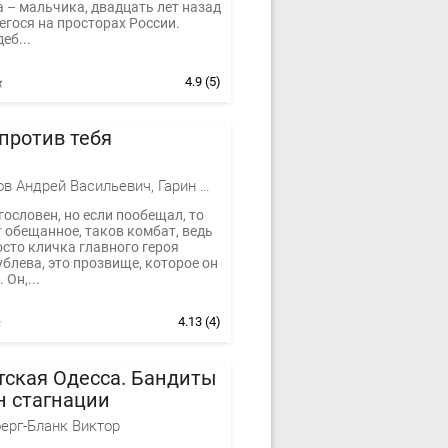
а – мальчика, двадцать лет назад
егося на просторах России.
еб...
4.9
(5)
против тебя
Саломатов Андрей Васильевич, Гарин Максим, Воронин Андрей
ословен, но если пообещал, то
 обещанное, таков комбат, ведь
осто кличка главного героя
блева, это прозвище, которое он
 Он,...
4.13
(4)
тская Одесса. Бандиты
н стагнации
ерг-Бланк Виктор