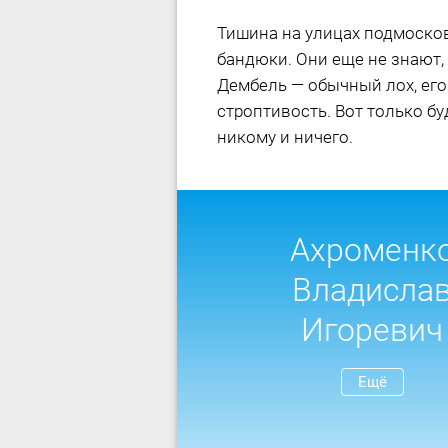
Тишина на улицах подмосков
бандюки. Они еще не знают,
Дембель — обычный лох, его
строптивость. Вот только бу
никому и ничего.
Ахроменк
Владисла
Игоревич
Ещё