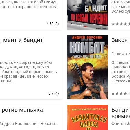
 в результате которой гибнут
стоге сен
частного охранного агентства.
затерявш
Волею суд
4.68
(8)
, мент и бандит
Закон 
нцов, комиссар спецслужбы
Он немног
не думал, не гадал, во что
выполнит
го благородный порыв помочь
это не пр
 красавице Лине Гессер,
Бориса Ру
 лапы...
заслужил.
3.7
(4)
против маньяка
Банди
време
Саломатов Андрей Васильевич, Воронин Андрей
Файтельб