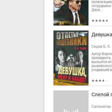
провокацию,
сотрудники 
Двое...
Девушка
Седов Б. К.
Артур Воро
президента, 
выльется е
рыжеволосой
угодившей в
Слепой 