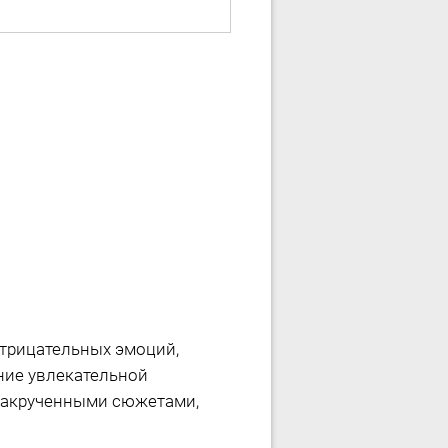
отрицательных эмоций,
ение увлекательной
 закрученными сюжетами,