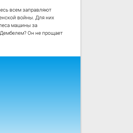
десь всем заправляют
ченской войны. Для них
олеса машины за
с Дембелем? Он не прощает