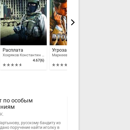
Расплата
Угроза вторжения
Четвертый т
Хохряков Константин Николаевич
Маркеев Олег Георгиевич
Бушков Алекса
4.67
(6)
3.83
(13)
т по особым
ениям
К.
артынову, русскому бандиту из
дано поручение найти иголку в