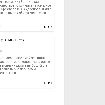
ига из серии «Бандитская
повествует о криминальном мире
 Брежнева и В. Андропова. Книга
а на широкий круг читателей.
3.4
(1)
ротив всех
К.
же - жизнь любимой женщины
пасность миллионов незнакомых
 в силах сделать выбор, Кастет
 решать обе проблемы
нно. Но и...
1.3
(4)