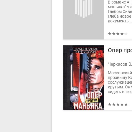
В романе А.
маньяка` чи
Глебом Сиве
Глеба новое
документы..
Опер пр
Черкасов В
Московский 
прозвищу Ко
сослуживце
крутым. Он 
сидеть в тюр