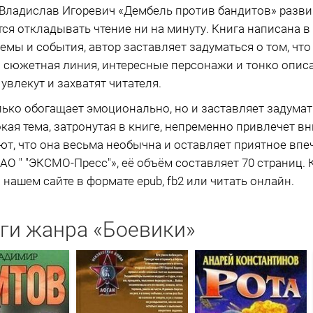
 Владислав Игоревич «Дембель против бандитов» разв
ется откладывать чтение ни на минуту. Книга написана 
мы и события, автор заставляет задуматься о том, что
я сюжетная линия, интересные персонажи и тонко опи
влекут и захватят читателя.
ько обогащает эмоционально, но и заставляет задума
кая тема, затронутая в книге, непременно привлечет вн
ют, что она весьма необычна и оставляет приятное впе
О " "ЭКСМО-Пресс"», её объём составляет 70 страниц. 
нашем сайте в формате epub, fb2 или читать онлайн.
ги жанра «Боевики»