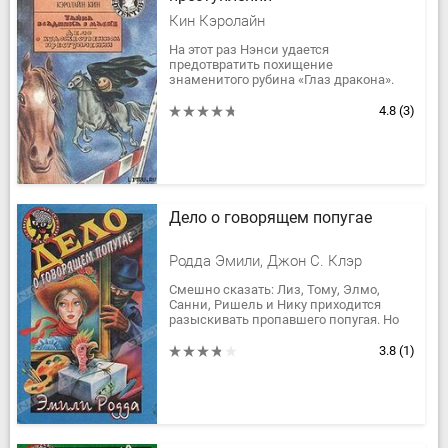
Кин Кэролайн
На этот раз Нэнси удается
предотвратить похищение
знаменитого рубина «Глаз дракона».
4.8
(3)
Дело о говорящем попугае
Родда Эмили, Джон С. Клэр
Смешно сказать: Лиз, Тому, Элмо,
Санни, Ришель и Нику приходится
разыскивать пропавшего попугая. Но
когда за невинным поручением
следуют анонимные звонки и письма
3.8
(1)
с...