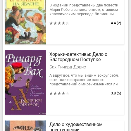
В издании представлены две повести
Миры Лобе в великолепном, ставшем
классическим переводе Лилианны
Лунгиной.
4.4
(2)
Хорьки-детективы: Дело о
Благородном Поступке
Бах Ричард Дэвис
А вдруг все, что мы видим вокруг себя,
есть только отражение наших
представлений о мире?Изменится ли
это отражение, если мы решим думать
по-другому?Ричард Бах принял...
3.8
(5)
Дело о художественном
преступлении