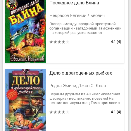
Последнее дело Блина
Некрасов Евгений Львович
Главарь международной преступной
организации - загадочный Таможенник
- в который раз ускользает от
контрразведки. Вычислить и поймать
его становится для Блинова-
4.1
(4)
младшего...
Дело о драгоценных рыбках
Родда Эмили, Джон С. Клэр
Верным друзьям из АО «Великолепная
шестерка» неслыханно повезло! На
летние каникулы отец Тома пригласил
их погостить к себе, в маленький тихий
городок на океанском...
4.1
(4)