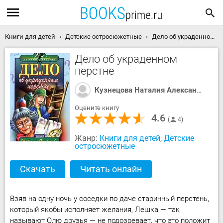
Книги для детей
Детские остросюжетные
Дело об украденном перстне скачать книгу
Дело об украденном
перстне
Кузнецова Наталия Александровна
Оцените книгу
4.6
4
Жанр:
Книги для детей
,
Детские
остросюжетные
Скачать
Читать онлайн
Взяв на одну ночь у соседки по даче старинный перстень,
который якобы исполняет желания, Лешка — так
называют Олю друзья — не подозревает, что это положит