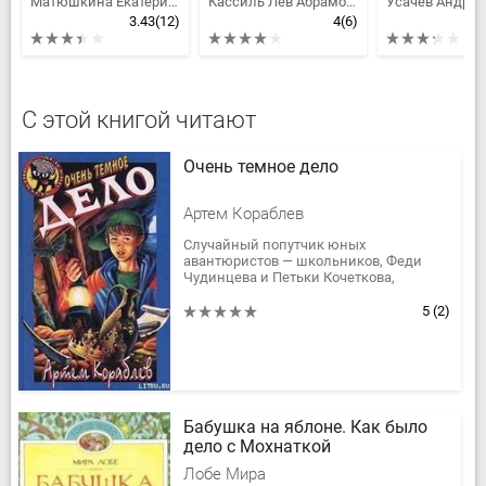
Матюшкина Екатерина Александровна
Кассиль Лев Абрамович
3.43
(12)
4
(6)
С этой книгой читают
Очень темное дело
Артем Кораблев
Случайный попутчик юных
авантюристов — школьников, Феди
Чудинцева и Петьки Кочеткова,
отправившихся в Крым без ведома
родителей, предлагает им отыскать
5
(2)
сокровища...
Бабушка на яблоне. Как было
дело с Мохнаткой
Лобе Мира