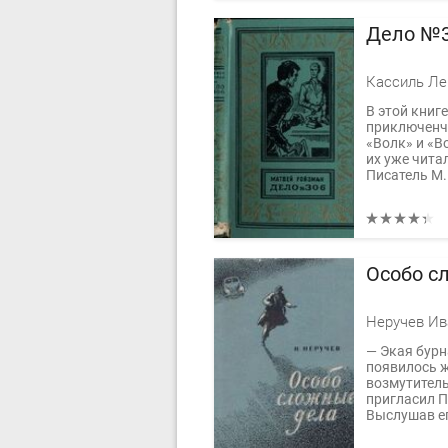
Дело №
В этой книге
приключенч
«Волк» и «В
их уже чита
Писатель М.
Особо с
Неручев Ив
— Экая бурн
появилось ж
возмутитель
пригласил П
Выслушав ег