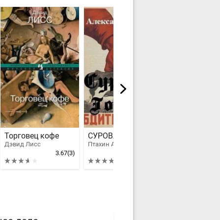
Торговец кофе
СУРОВАЯ ГОТИКА
Божественны
Дэвид Лисс
Птахин Александр
Чиж Антон
3.67
(3)
4.14
(7)