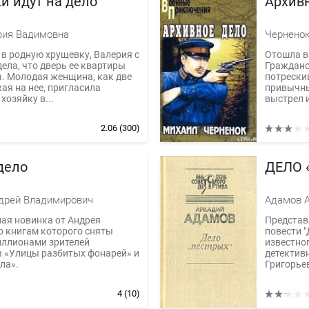
и идут на дело
Архив
рия Вадимовна
Черненок
в родную хрущевку, Валерия с
Отошла в
ела, что дверь ее квартиры
Гражданск
. Молодая женщина, как две
потрески
ая на нее, пригласила
привычны
хозяйку в...
выстрел и
2.06
(300)
дело
ДЕЛО 
дрей Владимирович
Адамов А
ая новинка от Андрея
Представ
о книгам которого сняты
повести "
ллионами зрителей
известног
ы «Улицы разбитых фонарей» и
детектив
ла».
Григорьев
4
(10)