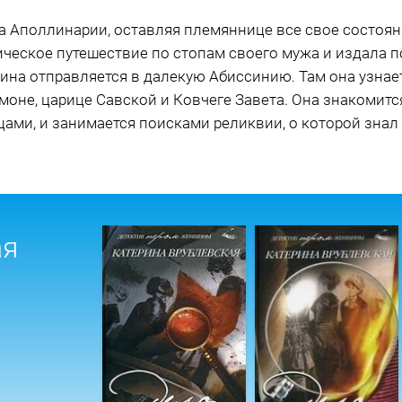
а Аполлинарии, оставляя племяннице все свое состоян
ческое путешествие по стопам своего мужа и издала п
ина отправляется в далекую Абиссинию. Там она узнает
моне, царице Савской и Ковчеге Завета. Она знакомитс
цами, и занимается поисками реликвии, о которой знал
ая