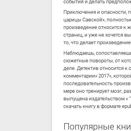
событий и делать предполо
Приключения и опасности, п
царицы Савской», полность
произведение относится к ж
страниц, и уже не хочется 
то, что делает произведени
Наблюдаешь, сопоставляешь
сюжетные повороты, от кото
деле. Детектив относится к
комментарии» 2017», которо
последовательность произве
мере оно тренирует мозг, р
выпущена издательством « "И
скачать книгу в формате epub
Популярные кни