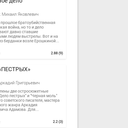
ное дело
 Михаил Яковлевич
 прошлое братоубийственная
ая война, но то и дело
вают давно ставшие
ми людям выстрелы. Вот и на
з берданки возле Ерошкиной...
2.88
(9)
«ПЕСТРЫХ»
ркадий Григорьевич
лены две остросюжетные
Дело пестрых" и "Черная моль"
о советского писателя, мастера
ного жанра Аркадия
ича Адамова. Для...
2.2
(3)