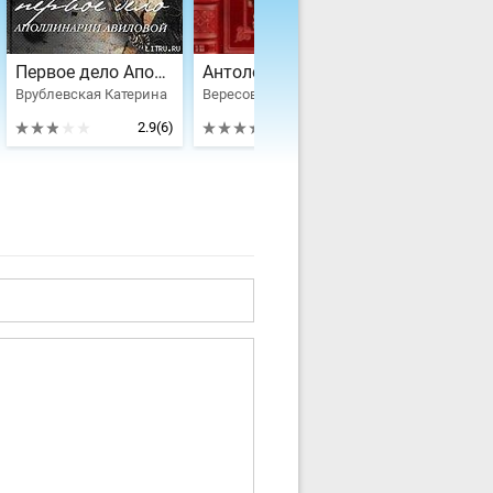
Первое дело Аполлинарии Авиловой
Антология исторического детектива-36. Компиляция. Книги 1-11
Врублевская Катерина
Вересов Дмитрий, Врублевская Катерина, Басманова Елена
2.9
(6)
3.7
(5)