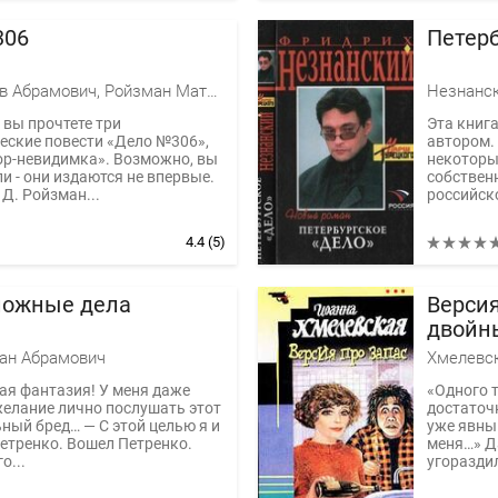
306
Петерб
Кассиль Лев Абрамович, Ройзман Матвей Давидович
Незнанск
 вы прочтете три
Эта книг
еские повести «Дело №306»,
автором.
ор-невидимка». Возможно, вы
некоторы
ли - они издаются не впервые.
собствен
 Д. Ройзман...
российско
4.4
(5)
ложные дела
Версия
двойн
ан Абрамович
Хмелевс
ая фантазия! У меня даже
«Одного 
елание лично послушать этот
достаточн
ный бред… — С этой целью я и
уже явны
етренко. Вошел Петренко.
меня…» Д
о...
угораздил