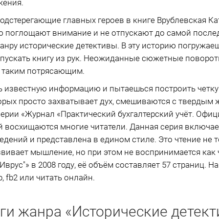
жения.
одстерегающие главных героев в книге Врублевская Ка
ю поглощают внимание и не отпускают до самой после
анру исторические детективы. В эту историю погружае
выпускать книгу из рук. Неожиданные сюжетные поворот
е таким потрясающим.
 известную информацию и пытаешься построить четк
рых просто захватывает дух, смешиваются с твердым 
 серии «Журнал «Практический бухгалтерский учёт. Офи
й восхищаются многие читатели. Данная серия включае
дений и представлена в едином стиле. Это чтение не то
азвивает мышление, но при этом не воспринимается как 
врус"» в 2008 году, её объём составляет 57 страниц. Н
, fb2 или читать онлайн.
ги жанра «Исторические детек