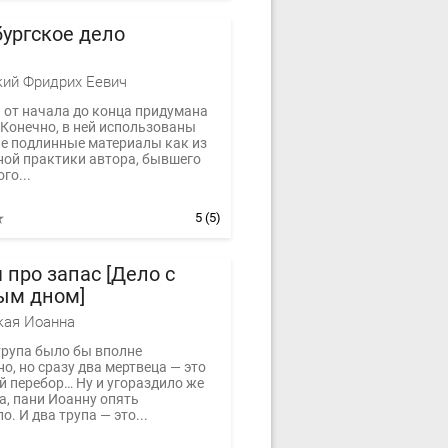
ургское дело
ий Фридрих Еевич
а от начала до конца придумана
 Конечно, в ней использованы
е подлинные материалы как из
ной практики автора, бывшего
го...
5
(5)
 про запас [Дело с
ым дном]
кая Иоанна
трупа было бы вполне
о, но сразу два мертвеца — это
й перебор… Ну и угораздило же
а, пани Иоанну опять
о. И два трупа — это...