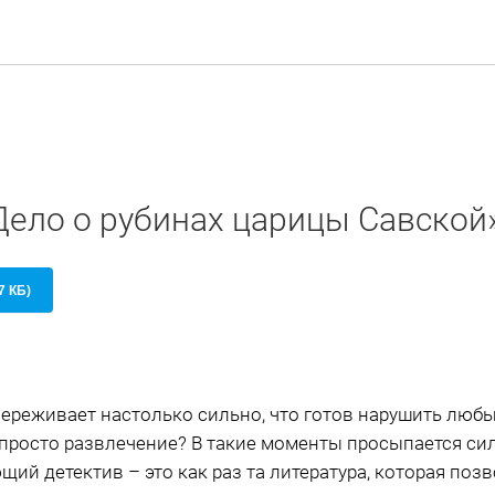
Дело о рубинах царицы Савской
7 КБ)
 переживает настолько сильно, что готов нарушить люб
о просто развлечение? В такие моменты просыпается си
щий детектив – это как раз та литература, которая поз