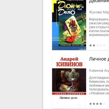
Двойник
Жукова Ма
Вернувшись 
ужасом увид
уже открыта
капли похож
изумленную 
Личное 
Кивинов Ан
Долгожданн
Кивинова, п
любимые ми
телесериал
«Убойная си