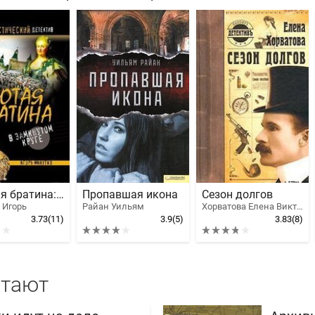
Золотая братина: В замкнутом круге
Пропавшая икона
Сезон долгов
 Игорь
Райан Уильям
Хорватова Елена Викторовна
3.73
(11)
3.9
(5)
3.83
(8)
итают