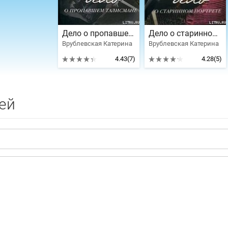
Дело о пропавшем талисмане
Дело о старинном портрете
Врублевская Катерина
Врублевская Катерина
4.43
(7)
4.28
(5)
ей