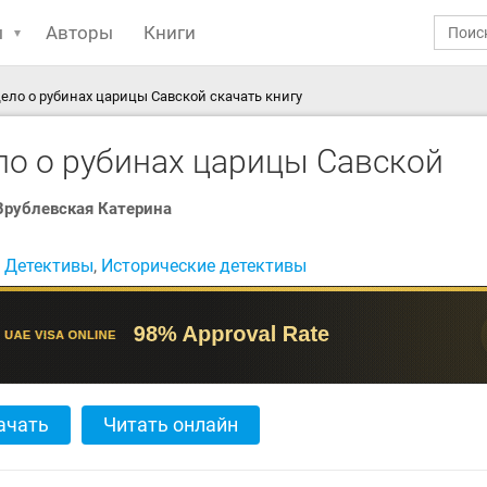
ы
Авторы
Книги
ело о рубинах царицы Савской скачать книгу
ло о рубинах царицы Савской
Врублевская Катерина
:
Детективы
,
Исторические детективы
ачать
Читать онлайн