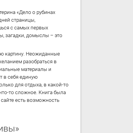
терина «Дело о рубинах
дней страницы,
шься с самых первых
ы, загадки, домыслы – это
ую картину. Неожиданные
желанием разобраться в
циальные материалы и
т в себя единую
лько для отдыха, в какой-то
что-то сложное. Книга была
а сайте есть возможность
тивы»