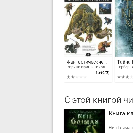
Фантастические существа. Полная энциклопедия
Зорина Ирина Николаевна
Герберт
1.99
(73)
С этой книгой ч
Книга к
Нил Гейман