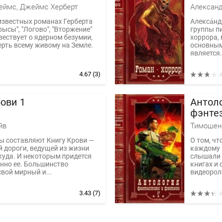
36
еймс, Джеймс Херберт
известных романах Герберта
Алекса́нд
ысы", "Логово", "Вторжение"
группы п
вествует о ядерном безумии,
хоррора,
рть всему живому на Земле.
основным
является.
4.67
(3)
ови 1
Антоло
фэнтез
Книги 
йв
ы составляют Книгу Крови —
О том, ч
й дороги, ведущей из жизни
каждому 
куда. И некоторым придется
слышали 
нно ее. Большинство
книгах и
вой мирный и...
видеороли
3.43
(7)