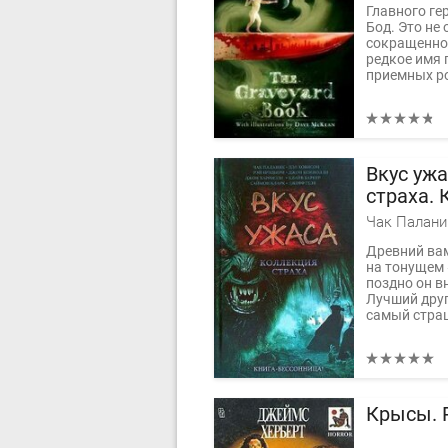
Главного ге
Бод. Это не 
сокращенно 
редкое имя 
приемных ро
Вкус уж
страха. К
Древний ва
на тонущем 
поздно он в
Лучший друг
самый стра
Крысы.