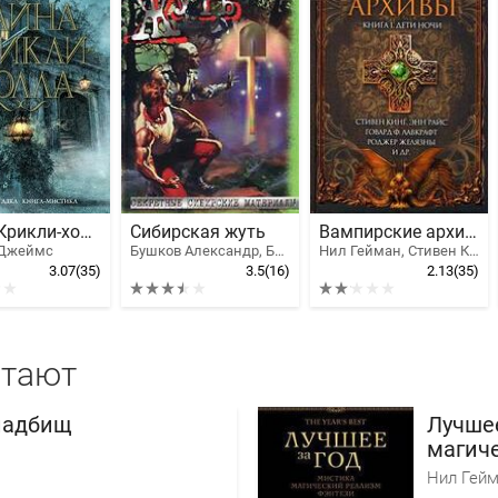
Тайна Крикли-холла
Сибирская жуть
Вампирские архивы: Книга 1. Дети ночи
 Джеймс
Бушков Александр, Буровский Андрей Михайлович
Нил Гейман, Стивен Кинг, Эдгар Аллан По, Дэвид Герберт Лоуренс, Джозеф Шеридан Ле Фаню, Желязны Роджер Джозеф, Бреннан Джозеф Пейн, Лавкрафт Говард Филлипс, Конан Дойл Артур Игнатиус, Браун Фредерик, Райс Энн, Иоганн Вольфганг Гете, Танит Ли, Мэри Элизабет Брэддон, Блэквуд Элджернон Генри, Горман Эд, Китс Джонатон, Смит Кларк Эштон, Капуана Луиджи, Шоу Дэвид Джей, Коулс Фредерик, Гилберт Уильям, Пенцлер Отто, Кроуфорд Энн, Линтон Элиза Линн, Чолмондели Мэри, Готорн Джулиан, Хартманн Франц, Якоби Карл, Байрон Лорд, Бомонт Чарльз, Ньюмен Ким
3.07
(35)
3.5
(16)
2.13
(35)
итают
ладбищ
Лучшее
магич
фэнте