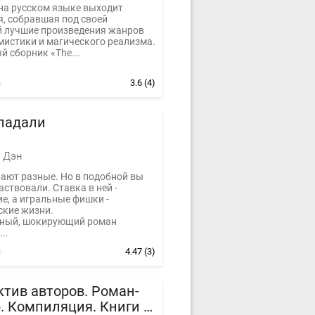
на русском языке выходит
я, собравшая под своей
 лучшие произведения жанров
мистики и магического реализма.
 сборник «The...
3.6
(4)
 падали
 Дэн
ают разные. Но в подобной вы
аствовали. Ставка в ней -
е, а игральные фишки -
ские жизни.
ный, шокирующий роман
..
4.47
(3)
тив авторов. Роман-
. Компиляция. Книги 1-