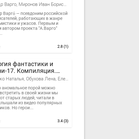
Александр Варго, Миронов Иван Борисович, Зубко Алексей Владимирович
р Варго́ — псевдоним российской
исателей, работающих в жанре
 мистики и ужасов. Первым и
 автором проекта "А.Варго"
..
2.8
(1)
гия фантастики и
и-17. Компиляция.
1-28
Тимошенко Наталья, Обухова Лена, Елена Обухова
то аномальное порой можно
встретить в своей жизни мы
от старых людей, читали в
 слышали из видео популярных
ков. Но герои...
3.4
(3)