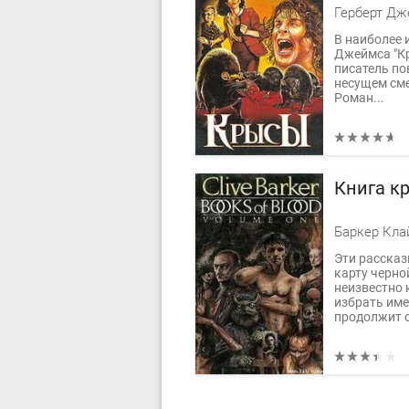
Герберт Дж
В наиболее 
Джеймса "Кр
писатель по
несущем сме
Роман...
Книга кр
Баркер Кла
Эти рассказ
карту черно
неизвестно 
избрать име
продолжит с