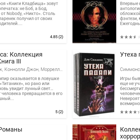
роя «Книги Кладбища» зовут
Впервые 
опечатка: не Боб, а Бод,
антологи
от Nobody, «Никто». Столь
обложкой
паренек получил от своих
фэнтези, 
дителей....
Ежегодный
4.85
(2)
аса: Коллекция
Утеха
нига III
Чак Паланик, Коннолли Джон, Моррелл Дэвид, Мэтисон Ричард, Баркер Клайв, Андерсон Кевин Джей, Грэм Хизер, Кларк Саймон, Гаррис Мик
Симмонс
мпир оказывается в ловушке
Игры быв
«Титанике», но рано или
еще не уч
новь увидит лунный свет…
бессмерти
 человека превращается в его
человече
шный...
Невероят
всемирно.
5
(2)
 Романы
Коллек
хоррор