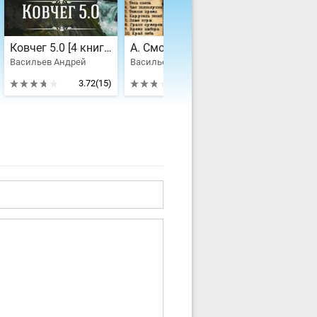
Ковчег 5.0 [4 книги] [Компиляция]
А. Смолин, ведьмак. Книги 1-10
Васильев Андрей
Васильев Андрей
Васильев Андр
3.72
(15)
2.83
(48)