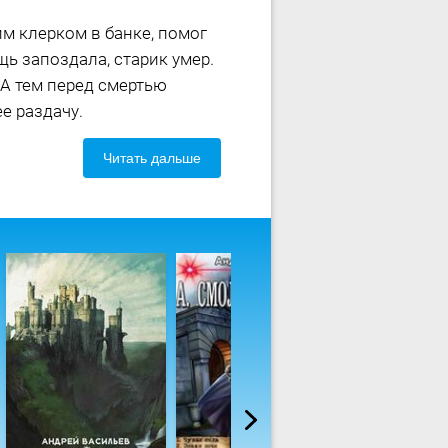
м клерком в банке, помог
щь запоздала, старик умер.
 А тем перед смертью
е раздачу.
Читать дальше