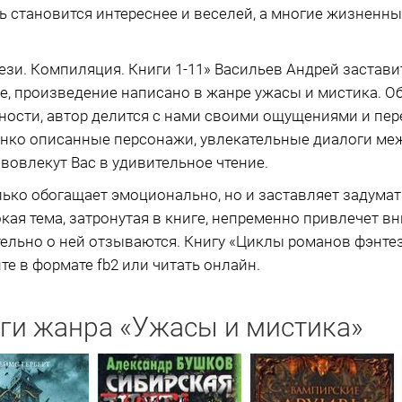
нь становится интереснее и веселей, а многие жизненн
зи. Компиляция. Книги 1-11» Васильев Андрей заставит
же, произведение написано в жанре ужасы и мистика. 
ности, автор делится с нами своими ощущениями и пе
онко описанные персонажи, увлекательные диалоги меж
вовлекут Вас в удивительное чтение.
ько обогащает эмоционально, но и заставляет задума
кая тема, затронутая в книге, непременно привлечет вн
льно о ней отзываются. Книгу «Циклы романов фэнтез
е в формате fb2 или читать онлайн.
ги жанра «Ужасы и мистика»