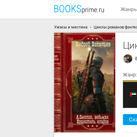
Жанр
Ужасы и мистика
Циклы романов фэнтези
Ци
Жанр
Ск