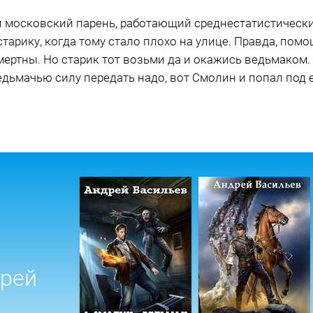
 московский парень, работающий среднестатистически
арику, когда тому стало плохо на улице. Правда, помо
мертны. Но старик тот возьми да и окажись ведьмаком.
дьмачью силу передать надо, вот Смолин и попал под е
дрей