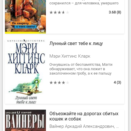
сохранился – для человека, умершего
полгода назад.Появился в одной
квартире, но не захотел «светиться»
3.68
(8)
перед...
Лунный свет тебе к лицу
Мэри Хиггинс Кларк
Очнувшись от беспамятства, Мэгги
обнаруживает, что она лежит в
заколоченном гробу, а к ее пальцу
привязана какая-то ленточка. Эта
ленточка может означать только
4
(3)
одно:...
Объезжайте на дорогах сбитых
кошек и собак
Вайнер Аркадий Александрович, Вайнер Георгий Александрович