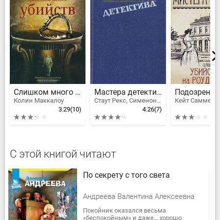
Слишком много убийств
Мастера детектива. Выпуск 4
Колин Маккалоу
Стаут Рекс, Сименон Жорж, Мойес Патриция, Нюквист Герд
Кейт Саммерс
3.29
(10)
4.26
(7)
С этой книгой читают
По секрету с того света
Андреева Валентина Алексеевна
Покойник оказался весьма
«беспокойным» и даже… хорошо