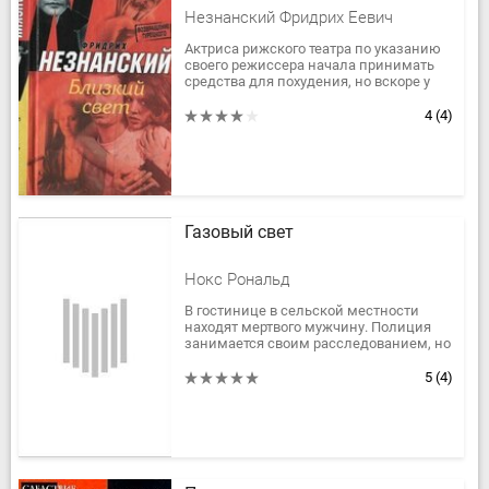
Незнанский Фридрих Еевич
Актриса рижского театра по указанию
своего режиссера начала принимать
средства для похудения, но вскоре у
нее открылась серьезная болезнь, от
которой она умерла....
4
(4)
Газовый свет
Нокс Рональд
В гостинице в сельской местности
находят мертвого мужчину. Полиция
занимается своим расследованием, но
параллельно Майлс Бридон и его жена
по заданию страховой...
5
(4)