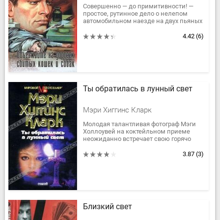
Совершенно — до примитивности! —
простое, рутинное дело о нелепом
автомобильном наезде на двух пьяных
хулиганов кажется уже законченным с
самого начала....
4.42
(6)
Ты обратилась в лунный свет
Мэри Хиггинс Кларк
Молодая талантливая фотограф Мэги
Холлоувей на коктейльном приеме
неожиданно встречает свою горячо
любимую мачеху Нуалу. Женщины
счастливы, вновь обретя друг друга.
3.87
(3)
Но...
Близкий свет