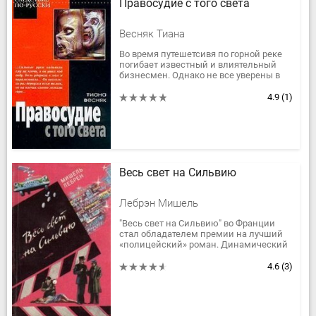
Правосудие с того света
Весняк Тиана
Во время путешетсивя по горной реке
погибает известный и влиятельный
бизнесмен. Однако не все уверены в
том, что его смерть - просто роковая
случайность. Молодой...
4.9
(1)
Весь свет на Сильвию
Лебрэн Мишель
"Весь свет на Сильвию" во Франции
стал обладателем премии на лучший
«полицейский» роман. Динамический
сюжет, яркие характеристики героев,
захватывающая интрига и…...
4.6
(3)