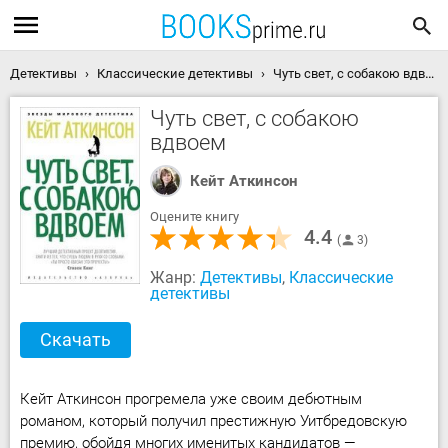
Детективы
Классические детективы
Чуть свет, с собакою вдвоем скачать книгу
Чуть свет, с собакою
вдвоем
Кейт Аткинсон
Оцените книгу
4.4
3
Жанр:
Детективы
,
Классические
детективы
Скачать
Кейт Аткинсон прогремела уже своим дебютным
романом, который получил престижную Уитбредовскую
премию, обойдя многих именитых кандидатов —