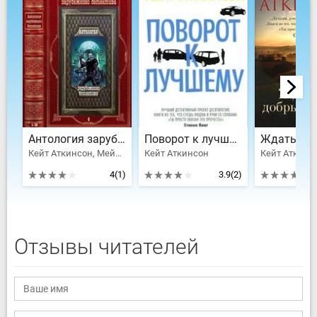
Антология зарубежного детектива-5. Компиляция. Книги 1-10
Поворот к лучшему
Кейт Аткинсон, Мейер Деон, Гриффитс Элла
Кейт Аткинсон
Кейт Аткинс
4
(1)
3.9
(2)
Отзывы читателей