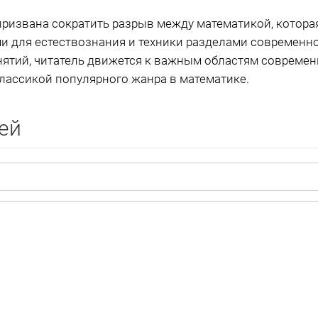
 призвана сократить разрыв между математикой, которая
 для естествознания и техники разделами современно
ятий, читатель движется к важным областям современ
классикой популярного жанра в математике.
ей