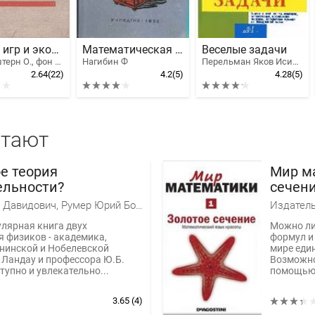
Теория игр и экономическое поведение
Математическая шкатулка
Веселые задачи
Моргенштерн О., фон Нейман Джон
Нагибин Ф
Перельман Яков Исидорович
2.64
(22)
4.2
(5)
4.28
(5)
итают
е теория
Мир м
ельности?
сечени
Ландау Лев Давидович, Румер Юрий Борисович
Издатель
лярная книга двух
Можно ли
 физиков - академика,
формул и
нинской и Нобелевской
мире еди
 Ландау и профессора Ю.Б.
Возможно
тупно и увлекательно...
помощью 
3.65
(4)