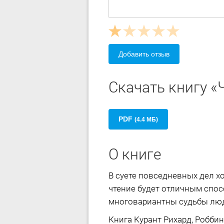
Добавить отзыв
Скачать книгу «
PDF
(4.4 МБ)
О книге
В суете повседневных дел х
чтение будет отличным спос
многовариантны судьбы люде
Книга Курант Риxард, Робби