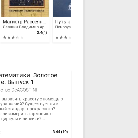
Магистр Рассеянных Наук
Путь к реальности, или законы, управляющие Вселенной. Полный путеводитель
Левшин Владимир Артурович
Пенроуз Роджер
Цыпкин А
3.4
(4)
3
(6)
атематики. Золотое
е. Выпуск 1
ство DeAGOSTINI
 выразить красоту с помощью
 уравнений? Существует ли в
ный стандарт прекрасного?
 ли измерить гармонию с
циркуля и линейки?...
3.44
(10)