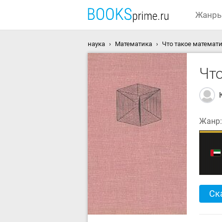
Жанр
наука
Математика
Что такое математи
Чт
Жанр
Ск