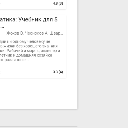
4.8
(3)
тика: Учебник для 5
а
бразовательных
Виленкин Н, Жохов В, Чесноков А, Шварцбурд С
дений
дни ни одному человеку не
в жизни без хорошего зна- ния
ки. Рабочий и моряк, инженер и
 летчик и домашняя хозяйка
т различные...
3.3
(4)