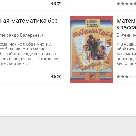
4.3
(2)
ная математика без
Матема
класс
общео
лександр Валерьевич
учреж
ематику не любят многие.
И в наши 
е большинство мирного
обойтись 
Не любят прежде всего из-за
математи
равильно делают. Поскольку
полевод,
 несчастных...
выполняю
4.5
(5)