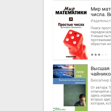
Мир мат
числа. В
Издательст
Поиск прост
парадоксал
Ученые пыта
протяжении 
обрастая но
Высшая 
чайнико
диффер
Виосагмир И
От автора: 
отличается 
здесь норма
вторых здес
которая, кст