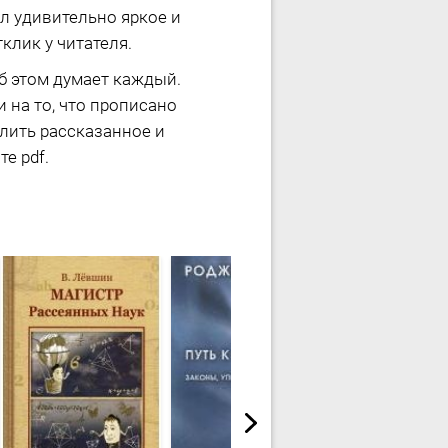
ал удивительно яркое и
лик у читателя.
об этом думает каждый.
 на то, что прописано
лить рассказанное и
е pdf.