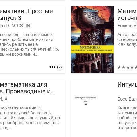
ематики. Простые
Матем
ыпуск 3
источ
во DeAGOSTINI
Волков А
ых чисел — одна из самых
Автор ра
ьных проблем математики.
со всеми
лись решить ее на
к выводу
нескольких тысячелетий, но.
выми версиями и...
3.06
(7)
математика для
Интуи
в. Производные и
енциалы
. А.
Босс Вал
Так чем же моя книга
Книга ра
от всех других? Во-первых,
математи
льный язык, а не заумный; во-
собой но
ь разобрана масса примеров,
популяри
ати,...
и коротко