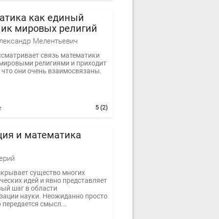
атика как единый
ник мировых религий
лександр Мелентьевич
ссматривает связь математики
 мировыми религиями и приходит
, что они очень взаимосвязаны.
5
(2)
ция и математика
ерий
скрывает существо многих
ческих идей и явно представляет
вый шаг в области
зации науки. Неожиданно просто
 передается смысл...