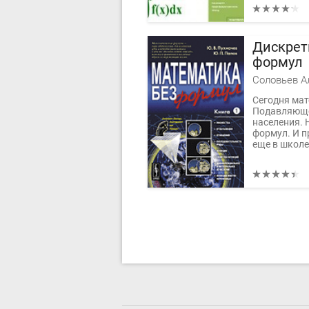
Дискрет
формул
Соловьев А
Сегодня мат
Подавляюще
населения. 
формул. И п
еще в школе