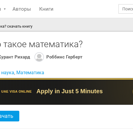
ы
Авторы
Книги
ка? скачать книгу
о такое математика?
Курант Риxард
Роббинс Герберт
:
наука
,
Математика
ачать