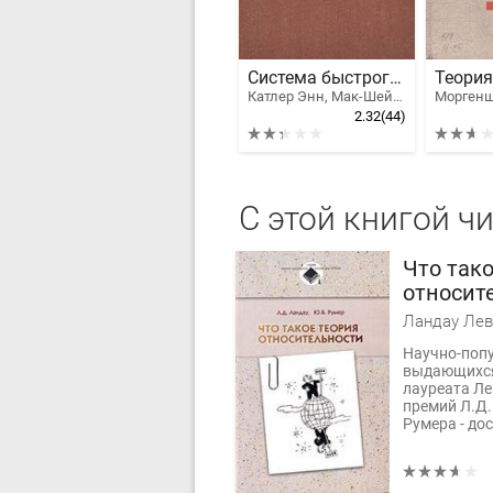
Система быстрого счета по Трахтенбергу
Катлер Энн, Мак-Шейн Рудольф
2.32
(44)
С этой книгой ч
Что тако
относит
Научно-попу
выдающихся
лауреата Ле
премий Л.Д.
Румера - дос