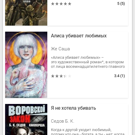
5
(5)
Алиса убивает любимых
Же Саша
«Алиса убивает любимых» –
это художественный роман*, в котором
от лица восемнадцатилетнего главного
героя рассказывается о событиях
одной осени из его жизни: об...
3.4
(1)
Я не хотела убивать
Седов Б. К.
Когда к другой уходит любимый,
потому что она - богата, а ты - нет; когда