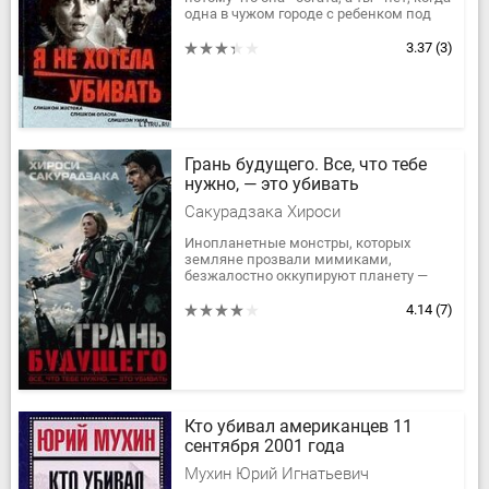
одна в чужом городе с ребенком под
сердцем; когда мечты втоптаны в
грязь, выход один -...
3.37
(3)
Грань будущего. Все, что тебе
нужно, — это убивать
Сакурадзака Хироcи
Инопланетные монстры, которых
земляне прозвали мимиками,
безжалостно оккупируют планету —
разрушают крупные города, губят
миллионы человеческих жизней.
4.14
(7)
Армии всех стран...
Кто убивал американцев 11
сентября 2001 года
Мухин Юрий Игнатьевич