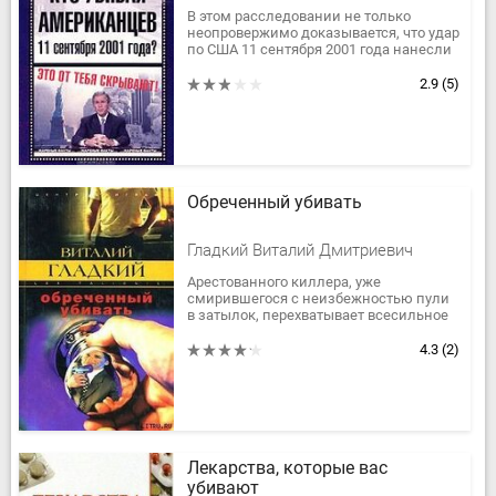
В этом расследовании не только
неопровержимо доказывается, что удар
по США 11 сентября 2001 года нанесли
спецслужбы США, но и подробно
рассматриваются мотивы действий...
2.9
(5)
Обреченный убивать
Гладкий Виталий Дмитриевич
Арестованного киллера, уже
смирившегося с неизбежностью пули
в затылок, перехватывает всесильное
ГРУ. В засекреченной разведшколе ему
предстоит стать спарринг-партнером...
4.3
(2)
Лекарства, которые вас
убивают