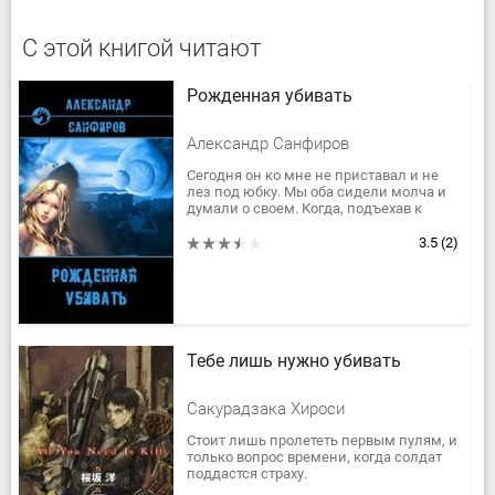
С этой книгой читают
Рожденная убивать
Александр Санфиров
Сегодня он ко мне не приставал и не
лез под юбку. Мы оба сидели молча и
думали о своем. Когда, подъехав к
дому, мы выходили из машины, я
ощутила непонятную тревогу и...
3.5
(2)
Тебе лишь нужно убивать
Сакурадзака Хироcи
Стоит лишь пролететь первым пулям, и
только вопрос времени, когда солдат
поддастся страху.