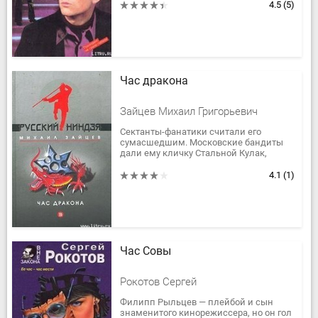
схватку с преступниками вступает...
4.5
(5)
Час дракона
Зайцев Михаил Григорьевич
Сектанты-фанатики считали его
сумасшедшим. Московские бандиты
дали ему кличку Стальной Кулак,
«новые русские» делали на него
ставки, как на чемпиона боев без
4.1
(1)
правил... И...
Час Совы
Рокотов Сергей
Филипп Рыльцев — плейбой и сын
знаменитого кинорежиссера, но он гол