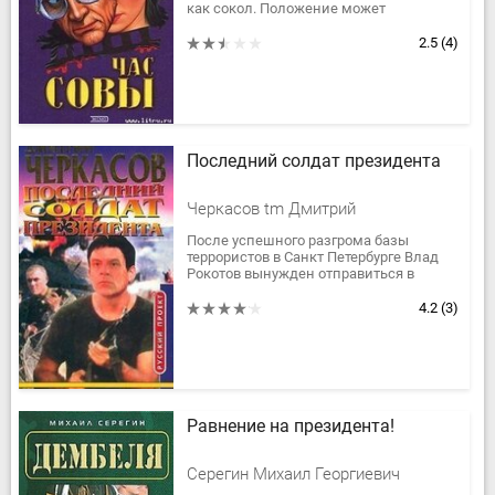
как сокол. Положение может
поправить женитьба на дочери
олигарха. Но что же делать с любящей
2.5
(4)
и...
Последний солдат президента
Черкасов tm Дмитрий
После успешного разгрома базы
террористов в Санкт Петербурге Влад
Рокотов вынужден отправиться в
Беларусь, где группа наемников
проникла на подземную ракетную бaзy
4.2
(3)
и...
Равнение на президента!
Серегин Михаил Георгиевич