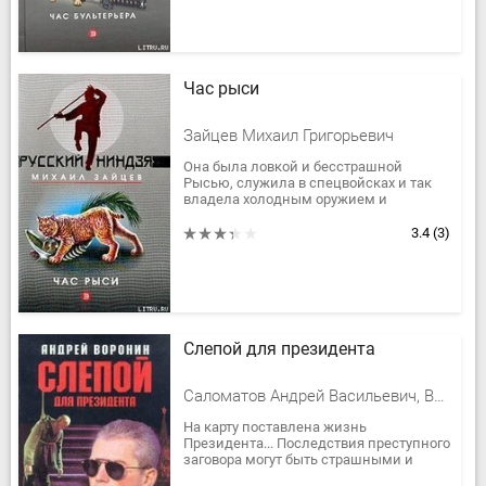
Час рыси
Зайцев Михаил Григорьевич
Она была ловкой и бесстрашной
Рысью, служила в спецвойсках и так
владела холодным оружием и
приемами рукопашного боя — куда там
нынешним бандитам! Случилось так,
3.4
(3)
что обо...
Слепой для президента
Саломатов Андрей Васильевич, Воронин Андрей
На карту поставлена жизнь
Президента... Последствия преступного
заговора могут быть страшными и
непредсказуемыми. В смертельную