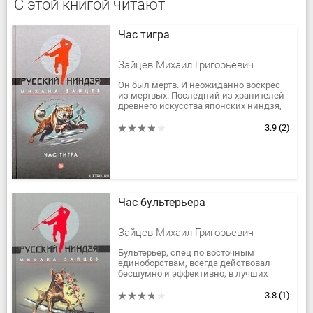
С этой книгой читают
Час тигра
Зайцев Михаил Григорьевич
Он был мертв. И неожиданно воскрес
из мертвых. Последний из хранителей
древнего искусства японских ниндзя,
непобедимый воин госпожи Удачи
Семен Ступин по кличке...
3.9
(2)
Час бультерьера
Зайцев Михаил Григорьевич
Бультерьер, спец по восточным
единоборствам, всегда действовал
бесшумно и эффективно, в лучших
традициях ниндзя. Поэтому его
боялись все ― киллеры,
3.8
(1)
криминальные...