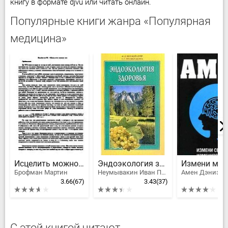
книгу в формате djvu или читать онлайн.
Популярные книги жанра «Популярная
медицина»
Исцелить можно все
Эндоэкология здоровья
Брофман Мартин
Неумывакин Иван Павлович, Неумывакина Людмила Степановна
Амен Дэниэл 
3.66
(67)
3.43
(37)
С этой книгой читают