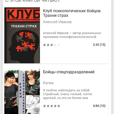
Клуб психологических бойцов.
Трахни страх
Алексей Иванов
Алексей Иванов — автор уникальных
программ психофизиологической
подготовки сотрудников
спвцподразделений МВД, ФСБ, ФСО,
3.33
(15)
ГРУ. Разработчик специальных
методик...
Бойцы спецподразделений
Renee
Я люблю наблюдать за тобой.
Стройный, очень тонкий, почти
хрупкий, но это не более чем
видимость. Стоит сдвинуться с места,
как походка выдает в тебе опасного
4.84
(10)
хищника,...