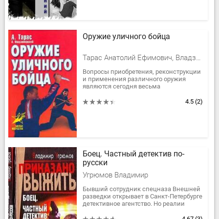
Оружие уличного бойца
Тарас Анатолий Ефимович, Владзимирский А. В.
Вопросы приобретения, реконструкции
и применения различного оружия
являются сегодня весьма
актуальными. Как разобраться в
изобилии его видов и образцов? Какое
4.5
(2)
оружие...
Боец. Частный детектив по-
русски
Угрюмов Владимир
Бывший сотрудник спецназа Внешней
разведки открывает в Санкт-Петербурге
детективное агентство. Но реалии
нынешней жизни не позволяют
профессионалу террора и диверсий...
4.67
(3)