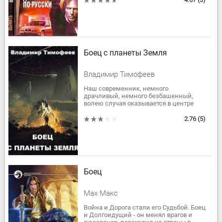
Боец с планеты Земля
Владимир Тимофеев
Наш современник, немного
драчливый, немного безбашенный,
волею случая оказывается в центре
соперничества между
могущественными космическими
2.76
(5)
кланами и державами. Он вовсе...
Боец
Мах Макс
Война и Дорога стали его Судьбой. Боец
и Долгоидущий - он менял врагов и