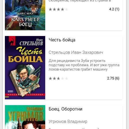
сюзеренов, переходил из страны в
страну, из языка в язык, успел
побывать и солдатом, и...
4.2
(1)
Честь бойца
Стрельцов Иван Захарович
Для рецидивиста Зуба устроить
подставу не проблема. И вот уже группа
лохов-каратистов грабит машину
инкассаторов. Но вместо вожделенных
долларов в мешках резаная...
2.75
(6)
Боец. Оборотни
Угрюмов Владимир