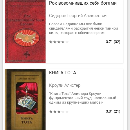
Рок возомнивших себя богами
Сидоров Георгий Алексеевич
Совсем недавно мы все были
свидетелями раскрытия некой тайной
силы, которая в обычное время
обывателю не видна, скрытая за
пеленой повседневных событий. Но
3.71
(32)
события в...
КНИГА ТОТА
Кроули Алистер
"Книга Тота" Алистера Кроули -
фундаментальный труд, написанный
одним из крупнейших магов и
тарологов конца XIX - начала XX веков.
Система Таро рассматривается в нем
3.31
(21)
в...