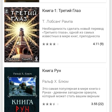
Книга-1: Третий Глаз
Т. Лобсанг Рампа
Необходимость сделать новый перевод
«Третьего глаза», одной из самых
известных в мире книг, преподнесла
нам абсолютно неожиданный подарок.
Перед вами – новый полный...
4.11
(9)
Книга Рун
Ральф Х. Блюм
Это самая популярная в мире книга о
Рунах - древнем западном оракуле,
который может стать вашим верным
спутником и помощником на пути
самораскрытия. Ральф Блюм сумел...
3.55
(22)