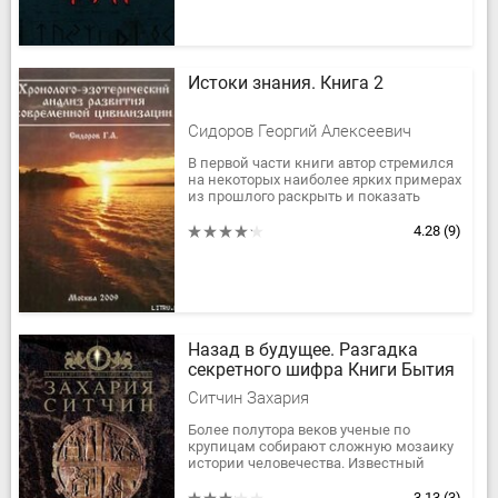
Истоки знания. Книга 2
Сидоров Георгий Алексеевич
В первой части книги автор стремился
на некоторых наиболее ярких примерах
из прошлого раскрыть и показать
воздействие на человеческую психику
основного и самого...
4.28
(9)
Назад в будущее. Разгадка
секретного шифра Книги Бытия
Ситчин Захария
Более полутора веков ученые по
крупицам собирают сложную мозаику
истории человечества. Известный
историк и лингвист Захария Ситчин,
используя свои глубокие знания...
3.13
(3)