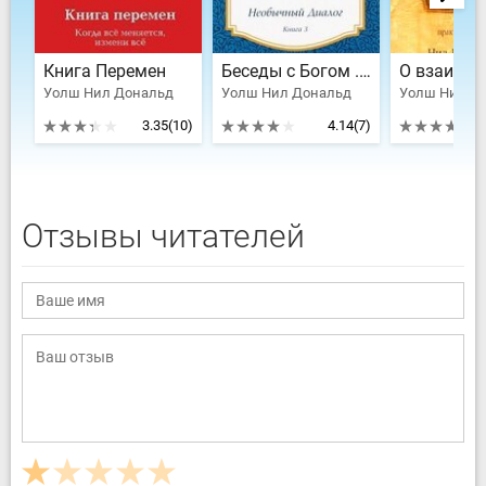
Книга Перемен
Беседы с Богом . Книга 3
Уолш Нил Дональд
Уолш Нил Дональд
Уолш Нил Д
3.35
(10)
4.14
(7)
Отзывы читателей