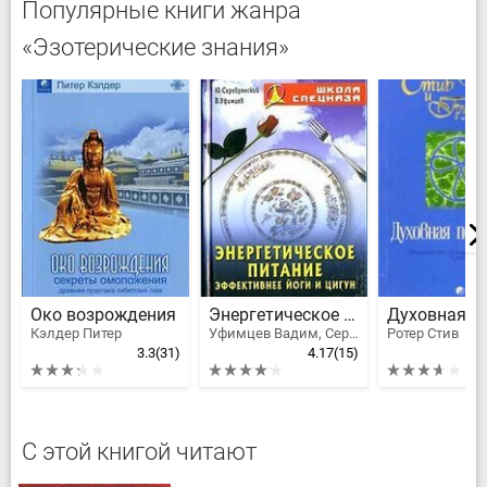
Популярные книги жанра
«Эзотерические знания»
Око возрождения
Энергетическое питание. Эффективнее йоги и цигун
Кэлдер Питер
Уфимцев Вадим, Серебрянский Юрий Анатольевич
Ротер Стив
3.3
(31)
4.17
(15)
С этой книгой читают