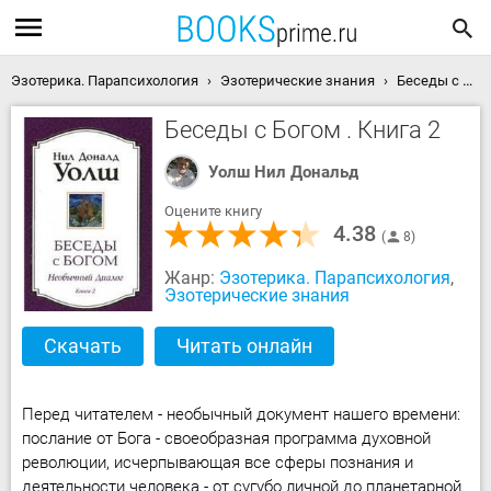
Эзотерика. Парапсихология
Эзотерические знания
Беседы с Богом . Книга 2 скачать книгу
Беседы с Богом . Книга 2
Уолш Нил Дональд
Оцените книгу
4.38
8
Жанр:
Эзотерика. Парапсихология
,
Эзотерические знания
Скачать
Читать онлайн
Перед читателем - необычный документ нашего времени:
послание от Бога - своеобразная программа духовной
революции, исчерпывающая все сферы познания и
деятельности человека - от сугубо личной до планетарной.