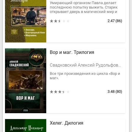
Умирающий организм Павла делает
последнюю попытку выжить. Старик
открывает дверь в магический мир и
попадает в Святой источник. Тот
пробуждает дремавшие в Павле...
2.47
(86)
Вор и маг. Трилогия
Свадковский Алексей Рудольфович
Все три произведения из цикла «Вор и
маг».
3.48
(80)
Хелег. Дилогия