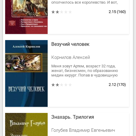
ополчилось все королевство. И вот,
однажды, взбрело ему в голову сходить
в лес, найти недостающий...
2.15
(160)
Везучий человек
Корнилов Алексей
Меня зовут Артем, возраст 32 года,
женат, бизнесмен, по образованию
медик-хирург. Попав в чудовищную
автомобильную аварию, я переродился
в новом теле. Теперь мне нужно...
2.12
(170)
Знахарь. Трилогия
Голубев Владимир Евгеньевич