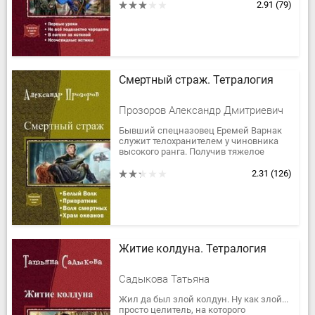
сущности и понятия в фэнтезийном
2.91
(79)
мире. Подлинная...
Смертный страж. Тетралогия
Прозоров Александр Дмитриевич
Бывший спецназовец Еремей Варнак
служит телохранителем у чиновника
высокого ранга. Получив тяжелое
ранение, он оказывается при смерти.
Вызванный из леса колдун-леший...
2.31
(126)
Житие колдуна. Тетралогия
Садыкова Татьяна
Жил да был злой колдун. Ну как злой...
просто целитель, на которого