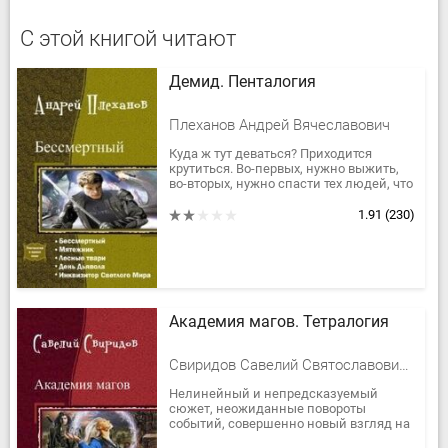
С этой книгой читают
Демид. Пенталогия
Плеханов Андрей Вячеславович
Куда ж тут деваться? Приходится
крутиться. Во-первых, нужно выжить,
во-вторых, нужно спасти тех людей, что
тебе дороги (хотя бы их). Увы, трудно
выбраться из трясины,...
1.91
(230)
Академия магов. Тетралогия
Свиридов Савелий Святославович Один Андрей
Нелинейный и непредсказуемый
сюжет, неожиданные повороты
событий, совершенно новый взгляд на
ставшие уже традиционными