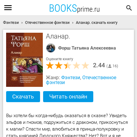
Фэнтези
Отечественное фэнтези
Аланар. скачать книгу
Аланар.
Форш Татьяна Алексеевна
Оцените книгу
2.44
16
Жанр:
Фэнтези
,
Отечественное
фэнтези
Скачать
Читать онлайн
Вы хотели бы когда-нибудь оказаться в сказке? Увидеть
эльфов и гномов, подружиться с драконом, прикоснуться
к магии? Спасти мир, влюбиться в принца-полукровку и
стать княгиней Людского Княжества? Нет? Вот и я не