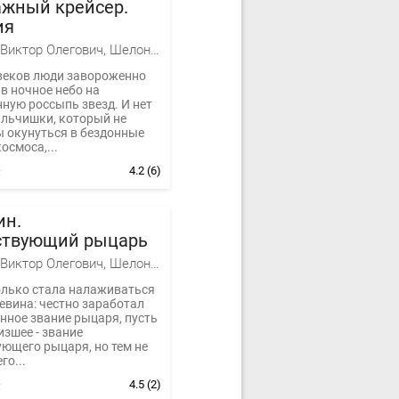
ажный крейсер.
ия
Баженов Виктор Олегович, Шелонин Олег Александрович
веков люди завороженно
в ночное небо на
ную россыпь звезд. И нет
альчишки, который не
ы окунуться в бездонные
осмоса,...
4.2
(6)
ин.
ствующий рыцарь
Баженов Виктор Олегович, Шелонин Олег Александрович
олько стала налаживаться
евина: честно заработал
нное звание рыцаря, пусть
изшее - звание
ющего рыцаря, но тем не
го...
4.5
(2)