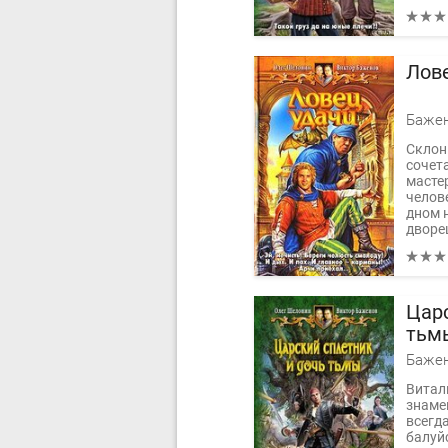
Лов
Склон
сочет
масте
челов
дном 
дворец
Цар
тьм
Витал
знаме
всегда
балуй