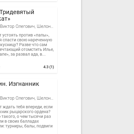
«Тридевятый
кат»
Баженов Виктор Олегович, Шелонин Олег Александрович
 устоять против «папы»,
я спасти свою нареченную
кусницу? Разве что сам
мечтающий отомстить Илье,
пе», за развал ада, в...
4.3
(1)
ин. Изгнанник
Баженов Виктор Олегович, Шелонин Олег Александрович
 ждать тебя впереди, если
кник рыцарского ордена?
 такого, о чем тысячи раз
ли в своих балладах
и: турниры, балы, подвиги