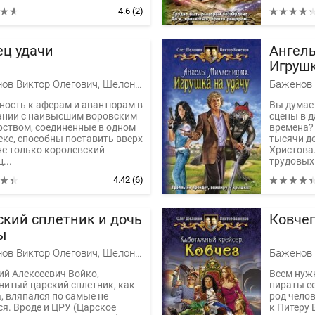
4.6
(2)
ец удачи
Ангел
Игрушк
Баженов Виктор Олегович, Шелонин Олег Александрович
ность к аферам и авантюрам в
Вы думает
ании с наивысшим воровским
сцены в 
рством, соединенные в одном
времена?
еке, способны поставить вверх
тысячи д
не только королевский
Христова
...
трудовых 
4.42
(6)
ский сплетник и дочь
Ковчег
ы
Баженов Виктор Олегович, Шелонин Олег Александрович
ий Алексеевич Войко,
Всем нуж
нитый царский сплетник, как
пираты ее
, вляпался по самые не
род челов
ся. Вроде и ЦРУ (Царское
к Питеру 