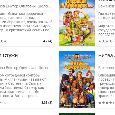
Баженов Виктор Олегович, Шелонин Олег Александрович
ает сбываться пророчество
Где, как 
она, тяготеющее над
находитьс
ами Эвритании, очень похожей
параллел
ну известную всем обитаемую
мир этот 
ту… В критический момент по
государс
.
попадает 
4.7
(4)
я Стужи
Битва
Баженов Виктор Олегович, Шелонин Олег Александрович
ом сотрудники конторы
Операция
лы Миллениума» называют
проверну
тина Сергеевича Святых
триумфал
им бедствием. Стажер как
пещер до
том притягивает к себе
гномы по
тности. Вот и первое...
хранилища
3.33
(3)