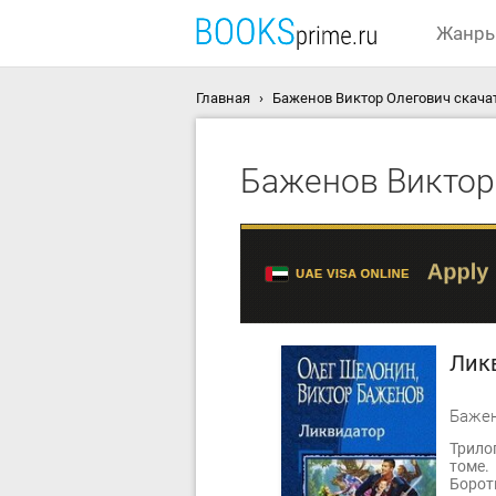
Жанр
Главная
Баженов Виктор Олегович скача
Баженов Виктор
Лик
Трило
томе.
Борот