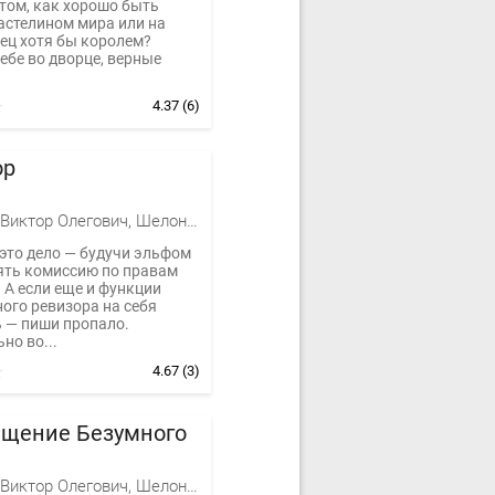
 том, как хорошо быть
астелином мира или на
ец хотя бы королем?
ебе во дворце, верные
4.37
(6)
ор
Баженов Виктор Олегович, Шелонин Олег Александрович
это дело — будучи эльфом
ять комиссию по правам
 А если еще и функции
ого ревизора на себя
 — пиши пропало.
но во...
4.67
(3)
ащение Безумного
Баженов Виктор Олегович, Шелонин Олег Александрович