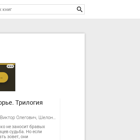
рье. Трилогия
Баженов Виктор Олегович, Шелонин Олег Александрович
ко не заносит бравых
цев судьба. Но если
ть зовет, они