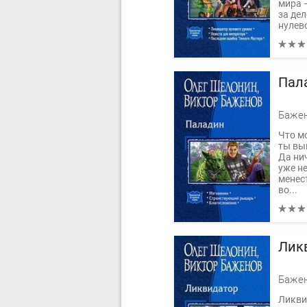
мира —
за де
нулев
Колоб
Пал
Что м
ты вы
Да нич
уже не
менес
во...
Ликв
Ликвид