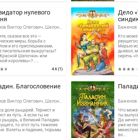
видатор нулевого
Дело 
вня
синди
Баженов Виктор Олегович, Шелонин Олег Александрович
те, сказки все это —
Кто может
ческие миры, борьба с
рвущегос
лом и его приспешниками,
Марью-ис
е писательские выкрутасы?
дьявол, 
«Красной Шапочки» или
сиречь «па
ной королевы»?.....
4.6
(1)
адин. Благословение
Палад
Баженов Виктор Олегович, Шелонин Олег Александрович
ка доля рыцарей. Тернист и
Что может
ст их путь. А если ты не
ты выпус
о рыцарь, а Великий Паладин
Да ничего
ущего, то этот путь тяжелее
уже не пе
не. Взлеты и падения, тюрьмы
менестрел
во...