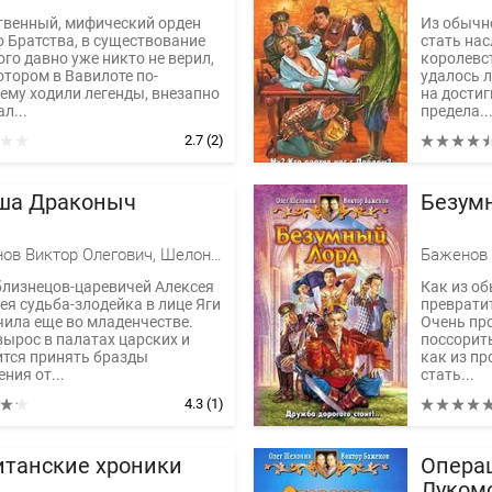
твенный, мифический орден
Из обычн
о Братства, в существование
стать на
го давно уже никто не верил,
королевс
отором в Вавилоте по-
удалось л
ему ходили легенды, внезапно
на достиг
л...
предела..
2.7
(2)
ша Драконыч
Безум
Баженов Виктор Олегович, Шелонин Олег Александрович
близнецов-царевичей Алексея
Как из о
ея судьба-злодейка в лице Яги
превратит
чила еще во младенчестве.
Очень про
вырос в палатах царских и
поссорит
ится принять бразды
как из пр
ния от...
стать...
4.3
(1)
итанские хроники
Опера
Луком