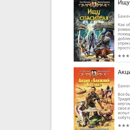
Ищу
Как о
роман
похищ
добле
упрека
просто
Акц
Все б
Тридев
неуго
свое и
испыт
собут