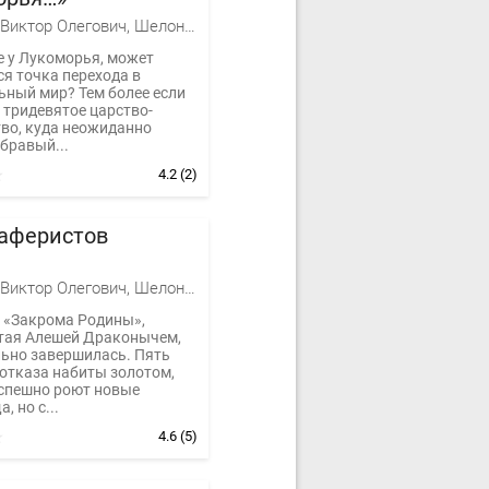
Баженов Виктор Олегович, Шелонин Олег Александрович
не у Лукоморья, может
я точка перехода в
ьный мир? Тем более если
- тридевятое царство-
тво, куда неожиданно
бравый...
4.2
(2)
 аферистов
Баженов Виктор Олегович, Шелонин Олег Александрович
 «Закрома Родины»,
тая Алешей Драконычем,
ьно завершилась. Пять
 отказа набиты золотом,
спешно роют новые
, но с...
4.6
(5)