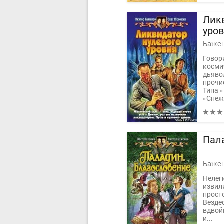
Лик
уро
Говори
косми
дьяво
прочи
Типа 
«Снеж
Пал
Нелег
извили
прост
Вездес
вдвой
и...