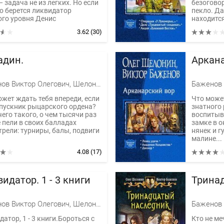
 задача не из легких. Но если
безогово
ло берется ликвидатор
пекло. Да
ого уровня Денис
находится
родов...
3.62
(30)
адин.
Аркан
Баженов Виктор Олегович, Шелонин Олег Александрович
ожет ждать тебя впереди, если
Что може
пускник рыцарского ордена?
знатного 
его такого, о чем тысячи раз
воспитыва
 пели в своих балладах
замке в 
трели: турниры, балы, подвиги
нянек и г
малине...
4.08
(17)
идатор. 1 - 3 книги
Трина
Баженов Виктор Олегович, Шелонин Олег Александрович
атор, 1 - 3 книги.Бороться с
Кто не ме