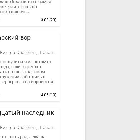
рочно бросаются в самое
же если это пекло
 не в нашем,...
3.02
(23)
арский вор
Баженов Виктор Олегович, Шелонин Олег Александрович
т получиться из потомка
рода, если с трех лет
ть его не в графском
окружении заботливых
увернеров, а на воровской
4.06
(10)
дцатый наследник
Баженов Виктор Олегович, Шелонин Олег Александрович
чтал хоть раз, лежа на