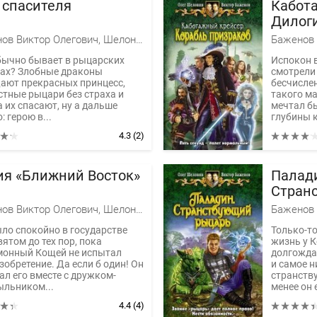
 спасителя
Кабот
Дилог
Баженов Виктор Олегович, Шелонин Олег Александрович
бычно бывает в рыцарских
Испокон 
ах? Злобные драконы
смотрели 
ают прекрасных принцесс,
бесчислен
стные рыцари без страха и
такого м
 их спасают, ну а дальше
мечтал б
: герою в...
глубины к
4.3
(2)
ия «Ближний Восток»
Палад
Стран
Баженов Виктор Олегович, Шелонин Олег Александрович
ыло спокойно в государстве
Только-т
ятом до тех пор, пока
жизнь у К
монный Кощей не испытал
долгожда
зобретение. Да если б один! Он
и самое н
ал его вместе с дружком-
странству
ыльником...
менее он е
4.4
(4)