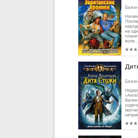
Начин
Лосом
народ
на од
плане
воле..
Дит
Недар
«Анге
Вален
ходяч
магни
неприя