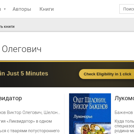
ы
Авторы
Книги
ть книги
 Олегович
видатор
Лукомо
Баженов Виктор Олегович, Шелонин Олег Александрович
гия «Ликвидатор» в одном
Куда толь
спецназов
ься с тварями потустороннего
родина-ма