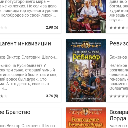
ми потустороннего мира —
диване, о
 не из легких. Но если за дело
богом, вл
ся ликвидатор нулевого уровня
худой кон
Колобродов со своей лихой...
Живешь с
слуги...
2.98
(5)
цагент инквизиции
Ревиз
Баженов Виктор Олегович, Шелонин Олег Александрович
бычно на Руси бывает? У
Нелегкое 
еля три сына, старший умный
возглавл
тина, средний был и так и сяк,
человека.
ий вовсе был дурак. Это
генеральн
а. А что делать, если сын
возьмешь
 и...
Обязатель
3.76
(5)
ое Братство
Возвр
Лорда
Баженов Виктор Олегович, Шелонин Олег Александрович