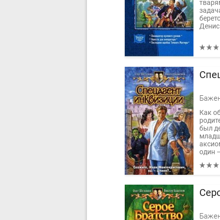
тваря
задача
берет
Денис 
Спе
Как о
родит
был де
младш
аксиом
один –
Сер