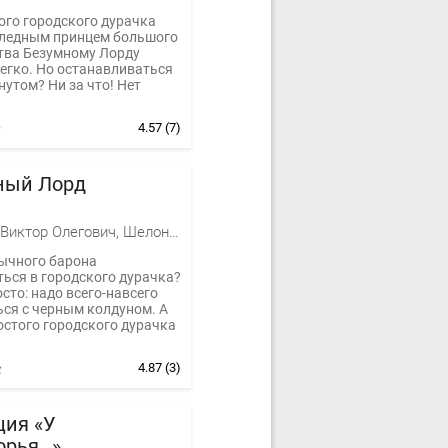
ого городского дурачка
следным принцем большого
тва Безумному Лорду
егко. Но останавливаться
нутом? Ни за что! Нет
.
4.57
(7)
ный Лорд
Баженов Виктор Олегович, Шелонин Олег Александрович
бычного барона
ься в городского дурачка?
сто: надо всего-навсего
ься с черным колдуном. А
остого городского дурачка
4.87
(3)
ция «У
орья…»