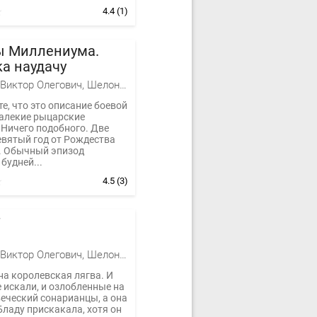
4.4
(1)
ы Миллениума.
а наудачу
Баженов Виктор Олегович, Шелонин Олег Александрович
е, что это описание боевой
далекие рыцарские
 Ничего подобного. Две
евятый год от Рождества
. Обычный эпизод
будней...
4.5
(3)
Баженов Виктор Олегович, Шелонин Олег Александрович
на королевская лягва. И
 искали, и озлобленные на
еческий сонарианцы, а она
Бладу прискакала, хотя он