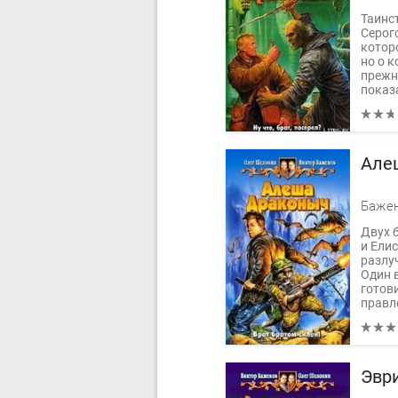
Таинс
Серог
которо
но о к
прежн
показа
Але
Двух 
и Елис
разлу
Один 
готов
правле
Эвр