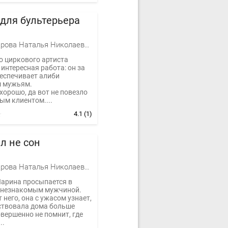
для бультерьера
Александрова Наталья Николаевна
о циркового артиста
интересная работа: он за
беспечивает алиби
 мужьям.
хорошо, да вот не повезло
ым клиентом....
4.1
(1)
л не сон
Александрова Наталья Николаевна
Ларина просыпается в
с незнакомым мужчиной.
 него, она с ужасом узнает,
тствовала дома больше
овершенно не помнит, где
..