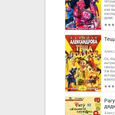
тетуш
котора
как вы
насле
даме..
Тещ
Оx, п
интуи
связы
Уж бо
истор
взялся
Раг
дяд