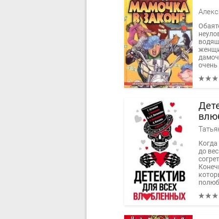
Обаят
неуло
водящ
женщи
дамоч
очень
Дете
влю
Когда 
до ве
согре
Конеч
котор
полюби