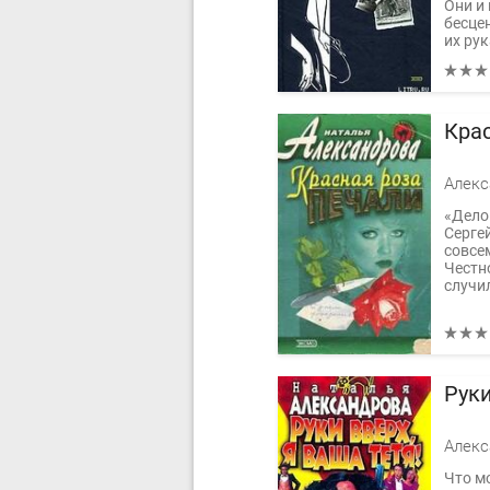
Они и 
бесце
их рук
Кра
«Дело
Сергей
совсем
Честно
случил
Руки
Что м