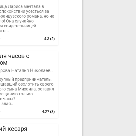
ица Лариса мечтала в
спокойствии усесться за
ранцузского романа, но не
ло! Она случайно
ся свидетельницей
го...
4.3
(2)
ля часов с
том
Александрова Наталья Николаевна
рупный предприниматель,
бещавший озолотить своего
ого сына Михаила, оставил
авещанию только
е часы?
 злая...
4.27
(3)
ий кесаря