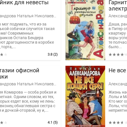
йник для невесты
Гарнит
электр
Александрова Наталья Николаевна
 мог подумать, что из-за
Даша, ра
ькой собачки случится такая
в Питер о
ьма! Современных
квартиру
дников Остапа Бендера
воры успе
ют драгоценности в коробке
те полчас
 торта,...
было...
3.8
(2)
тазии офисной
Не все
ки
Александрова Наталья Николаевна
ия Комарова — особа робкая и
Жизнь на
етная. Одним словом, из тех,
Лолы и Ма
орых ездят все, кому не лень:
Кто мог 
 вконец обнаглевшая сестра с
Лолы, что
и дочкой-оторвой, ну и,...
неприятно
4.1
(5)