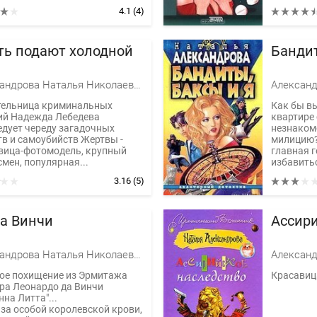
4.1
(4)
ть подают холодной
Бандит
Александрова Наталья Николаевна
ельница криминальных
Как бы вы
ий Надежда Лебедева
квартире
едует череду загадочных
незнаком
тв и самоубийств Жертвы -
милицию?
вица-фотомодель, крупный
главная 
мен, популярная...
избавитьс
3.16
(5)
да Винчи
Ассири
Александрова Наталья Николаевна
ое похищение из Эрмитажа
Красавиц
ра Леонардо да Винчи
на Литта"...
 за особой королевской крови,