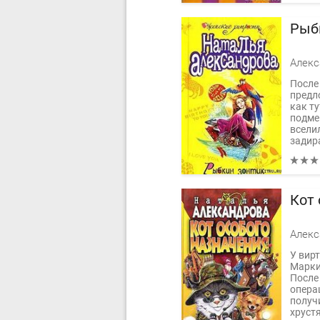
Рыб
После
предл
как т
подмен
вселил
задира
Кот 
У вир
Марки
После
опера
получ
хруст