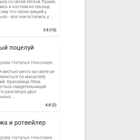
шла со своей теткой Лушей,
ись в костюм из секонд-
тому что своих вещей у
ло - все они остались у...
3.8
(10)
ый поцелуй
Александрова Наталья Николаевна
 местью ничто на свете не
авниться по масштабу
ий. Красавица Лена
 стала свидетельницей
го разговора двух
ьных...
4.8
(2)
жа и ротвейлер
Александрова Наталья Николаевна