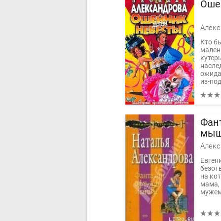
Оше
Кто бы
мален
кутер
насле
ожида
из-под
Фан
мыш
Евген
безотв
на кот
мама,
мужем 