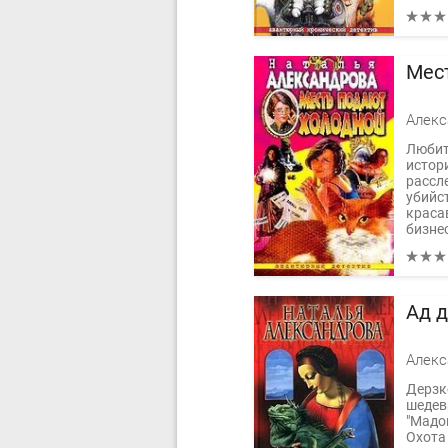
Мес
Любит
истор
рассл
убийс
краса
бизнес
Ад 
Дерзк
шедев
"Мадон
Охота