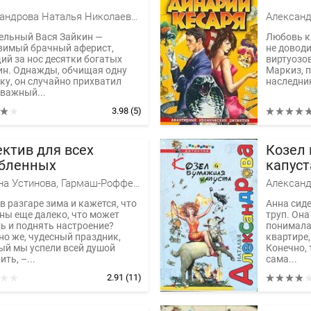
Александрова Наталья Николаевна
ельный Вася Зайкин —
Любовь к
вимый брачный аферист,
не доводи
ий за нос десятки богатых
виртуозо
н. Однажды, обчищая одну
Маркиз, п
ку, он случайно прихватил
наследник
 важный...
3.98
(5)
ктив для всех
Козел
бленных
капуст
Татьяна Устинова, Гармаш-Роффе Татьяна Владимировна, Литвиновы Анна и Сергей, Крамер Марина, Александрова Наталья Николаевна, Романова Галина Владимировна, Горская Евгения, Дубчак Анна Васильевна, Князева Анна, Татьяна Полякова, Володарская Ольга Анатольевна, Михайлова Евгения Анатольевна
в разгаре зима и кажется, что
Анна сиде
сны еще далеко, что может
труп. Она
ть и поднять настроение?
понимала.
но же, чудесный праздник,
квартире
ый мы успели всей душой
Конечно, 
ть, –...
сама...
2.91
(11)