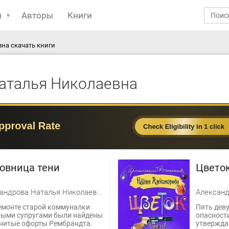
ы
Авторы
Книги
на скачать книги
аталья Николаевна
овница тени
Цвето
Александрова Наталья Николаевна
емонте старой коммуналки
Пять деву
ыми супругами были найдены
опасности
нитые офорты Рембрандта.
утвержда