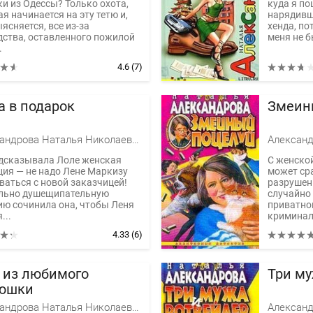
ки из Одессы? Только охота,
куда я по
я начинается на эту тетю и,
нарядивш
ясняется, все из-за
хенда, по
дства, оставленного пожилой
меня не бы
.
4.6
(7)
а в подарок
Змеин
Александрова Наталья Николаевна
одсказывала Лоле женская
С женской
ция — не надо Лене Маркизу
может ср
ваться с новой заказчицей!
разрушен
льно душещипательную
случайно
ию сочинила она, чтобы Леня
приватно
...
криминал
4.33
(6)
у из любимого
Три му
юшки
Александрова Наталья Николаевна