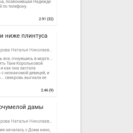
на, позвонившая Надежде
 по телефону.
2.91
(32)
и ниже плинтуса
Александрова Наталья Николаевна
 все, очнувшись в морге...
ить Тане Корольковой
 и как она застала
с незнакомой девицей, и
о... свекровь выгнала ее
2.46
(9)
 очумелой дамы
Александрова Наталья Николаевна
ия началась с Дома кино,