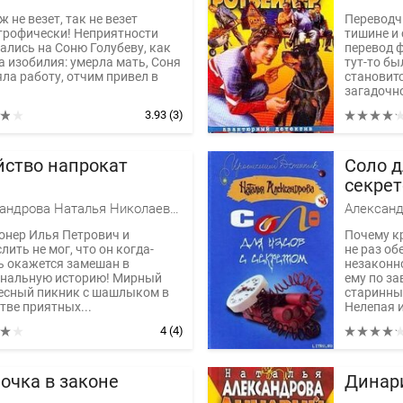
ж не везет, так не везет
Переводч
трофически! Неприятности
тишине и 
ались на Соню Голубеву, как
перевод ф
а изобилия: умерла мать, Соня
тут-то бы
яла работу, отчим привел в
становит
загадочно
3.93
(3)
йство напрокат
Соло д
секре
Александрова Наталья Николаевна
онер Илья Петрович и
Почему к
ить не мог, что он когда-
не раз о
ь окажется замешан в
незаконн
нальную историю! Мирный
ему по з
есный пикник с шашлыком в
старинны
тве приятных...
Нелепая и
4
(4)
очка в законе
Динар