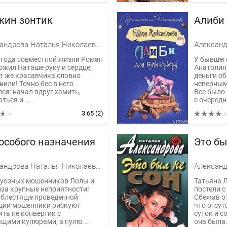
кин зонтик
Алиби 
Александрова Наталья Николаевна
 года совместной жизни Роман
У бывшег
ожил Наташе руку и сердце,
Анатолия 
ут же красавчика словно
деньги о
или! Точно бес в него
неверным
ся: начал вдруг хамить,
Все было 
ться и...
с очередн
3.65
(2)
особого назначения
Это бы
Александрова Наталья Николаевна
туозных мошенников Лолы и
Татьяна 
за крупные неприятности!
постели 
 блестяще проведенной
Сбежав от
ции мошенники рискуют
что отсу
ить не конвертик с
суток и с
ящими купюрами, а пулю....
она была.