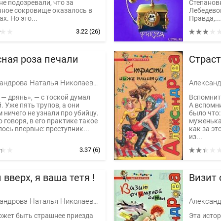
не подозревали, что за
Степанов
нное сокровище оказалось в
Лебедевой
ах. Но это...
Правда,...
3.22
(26)
сная роза печали
Страст
Александрова Наталья Николаевна
 — дрянь», — с тоской думал
Вспомнить
. Уже пять трупов, а они
А вспомн
 ничего не узнали про убийцу.
было что:
 говоря, в его практике такое
муженька 
ось впервые: преступник...
как за эт
из...
3.37
(6)
 вверх, я ваша тетя !
Визит
Александрова Наталья Николаевна
ожет быть страшнее приезда
Эта истор