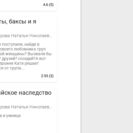
4.6
(5)
ы, баксы и я
Александрова Наталья Николаевна
 поступили, найдя в
 своего любовника труп
ой женщины? Вызвали бы
 друзей? соседей?А вот
героиня Катя решает
я от трупа...
2.93
(3)
йское наследство
Александрова Наталья Николаевна
а и умница