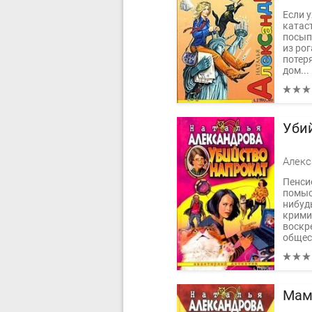
Если у
катас
посып
из рог
потер
дом...
Уби
Пенси
помысл
нибуд
крими
воскр
общес
Мам