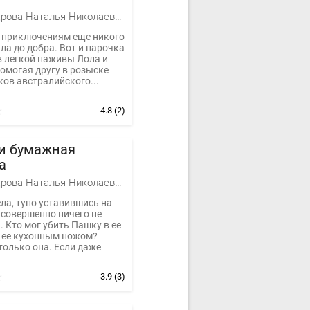
Александрова Наталья Николаевна
 приключениям еще никого
ла до добра. Вот и парочка
в легкой наживы Лола и
омогая другу в розыске
ов австралийского...
4.8
(2)
 и бумажная
а
Александрова Наталья Николаевна
ла, тупо уставившись на
 совершенно ничего не
 Кто мог убить Пашку в ее
, ее кухонным ножом?
только она. Если даже
3.9
(3)