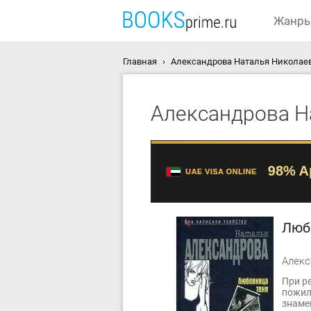
Жанр
Главная
Александрова Наталья Николаев
Александрова Н
Люб
При р
пожил
знаме