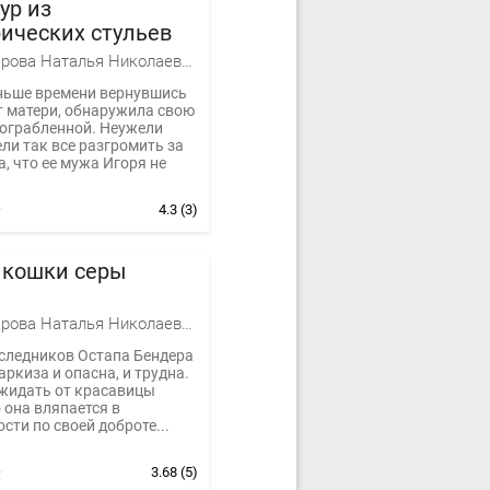
ур из
ических стульев
Александрова Наталья Николаевна
ньше времени вернувшись
т матери, обнаружила свою
 ограбленной. Неужели
ли так все разгромить за
а, что ее мужа Игоря не
4.3
(3)
 кошки серы
Александрова Наталья Николаевна
следников Остапа Бендера
ркиза и опасна, и трудна.
ожидать от красавицы
 она вляпается в
сти по своей доброте...
3.68
(5)