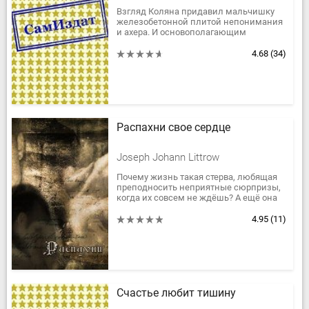
Взгляд Коляна придавил мальчишку
железобетонной плитой непонимания
и ахера. И основополагающим
элементом в головоломке стало
загадочное слово «дети». Отсутствием...
4.68
(34)
Распахни свое сердце
Joseph Johann Littrow
Почему жизнь такая стерва, любящая
преподносить неприятные сюрпризы,
когда их совсем не ждёшь? А ещё она
часто отбирает у нас самое дорогое, но
иногда, будто...
4.95
(11)
Счастье любит тишину