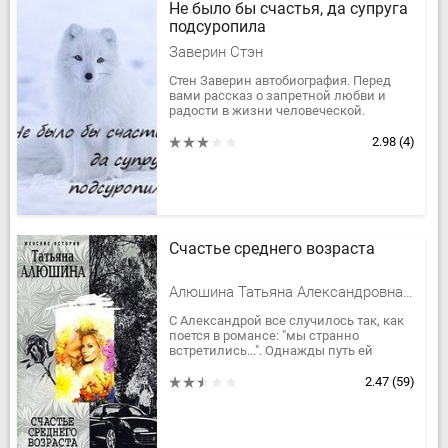
Не было бы счастья, да супруга
подсуропила
Заверин Стэн
Стен Заверин автобиография. Перед
вами рассказ о запретной любви и
радости в жизни человеческой.
2.98
(4)
Счастье среднего возраста
Алюшина Татьяна Александровна, Алюшина Светлана
С Александрой все случилось так, как
поется в романсе: "мы странно
встретились...". Однажды путь ей
преградил здоровенный джип с
весьма агрессивными пассажирами....
2.47
(59)