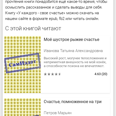
прочтения книги понадобится ещё какое-то время, чтобы
осмыслить рассказанное и сделать выводы для себя.
Книгу «У каждого - свое счастье» можно скачать на
нашем сайте в формате epub, fb2 или читать онлайн.
С этой книгой читают
Моё шустрое рыжее счастье
Иванова Татьяна Александровна
Высокий рост, могучее телосложение и
неприметная внешность не мой конёк,
а способности псиона не впечатляют.
Для того, кто родился в роду элитных
телохранителей это...
4.63
(20)
Счастье, помноженное на три
Петров Марьян