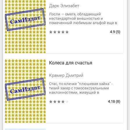
Дарк Элизабет
Лэсли — омега, обладающий
нестандартной внешностью и
помеченный любимым альфой еще в
студенчестве. Однако его жизнь
меняется, когда они оба понимают, что
4.9
(5)
чувства угасли,...
Колеса для счастья
Крамер Дмитрий
Стас, по кличке "плюшевая зайка" -
тихий хакер с гомосексуальными
наклонностями, живущий в
ободранной многоэтажке в
неблагополучном районе на окраине
4.18
(8)
города. Вадик, он...